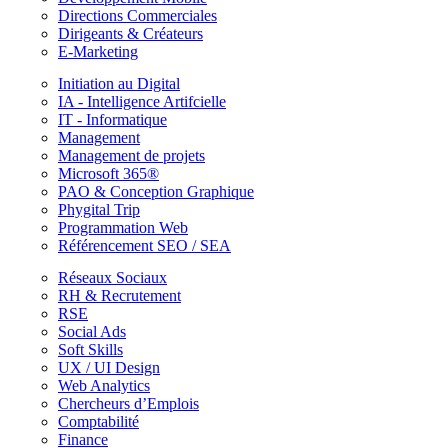
Directions Commerciales
Dirigeants & Créateurs
E-Marketing
Initiation au Digital
IA - Intelligence Artifcielle
IT - Informatique
Management
Management de projets
Microsoft 365®
PAO & Conception Graphique
Phygital Trip
Programmation Web
Référencement SEO / SEA
Réseaux Sociaux
RH & Recrutement
RSE
Social Ads
Soft Skills
UX / UI Design
Web Analytics
Chercheurs d’Emplois
Comptabilité
Finance