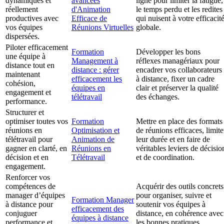
dynamiques et
avancées
ligne pour limiter la fatigue,
réellement
d'Animation
le temps perdu et les redites
productives avec
Efficace de
qui nuisent à votre efficacit
vos équipes
Réunions Virtuelles
globale.
dispersées.
Piloter efficacement
Formation
Développer les bons
une équipe à
Management à
réflexes managériaux pour
distance tout en
distance : gérer
encadrer vos collaborateurs
maintenant
efficacement les
à distance, fixer un cadre
cohésion,
équipes en
clair et préserver la qualité
engagement et
télétravail
des échanges.
performance.
Structurer et
optimiser toutes vos
Formation
Mettre en place des formats
réunions en
Optimisation et
de réunions efficaces, limite
télétravail pour
Animation de
leur durée et en faire de
gagner en clarté, en
Réunions en
véritables leviers de décisio
décision et en
Télétravail
et de coordination.
engagement.
Renforcer vos
compétences de
Acquérir des outils concrets
manager d’équipes
pour organiser, suivre et
Formation Manager
à distance pour
soutenir vos équipes à
efficacement des
conjuguer
distance, en cohérence avec
équipes à distance
performance et
les bonnes pratiques