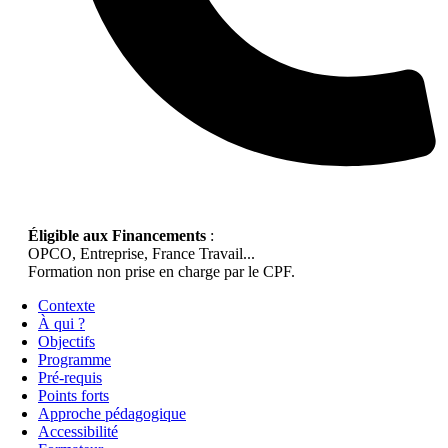
Éligible aux Financements
:
OPCO, Entreprise, France Travail...
Formation non prise en charge par le CPF.
Contexte
À qui ?
Objectifs
Programme
Pré-requis
Points forts
Approche pédagogique
Accessibilité