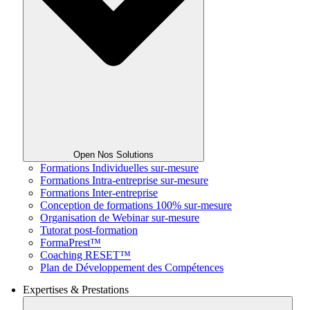
Open Nos Solutions
Formations Individuelles sur-mesure
Formations Intra-entreprise sur-mesure
Formations Inter-entreprise
Conception de formations 100% sur-mesure
Organisation de Webinar sur-mesure
Tutorat post-formation
FormaPrest™
Coaching RESET™
Plan de Développement des Compétences
Expertises & Prestations