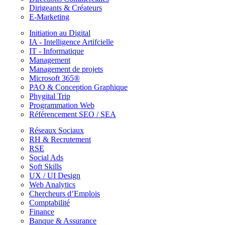
Dirigeants & Créateurs
E-Marketing
Initiation au Digital
IA - Intelligence Artifcielle
IT - Informatique
Management
Management de projets
Microsoft 365®
PAO & Conception Graphique
Phygital Trip
Programmation Web
Référencement SEO / SEA
Réseaux Sociaux
RH & Recrutement
RSE
Social Ads
Soft Skills
UX / UI Design
Web Analytics
Chercheurs d’Emplois
Comptabilité
Finance
Banque & Assurance