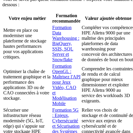
dessous :
Formation
Votre enjeu métier
Valeur ajoutée obtenue
recommandée
Formation
Compléter vos compétence
Mettre en place ou
Data
HPE Alletra 9000 par une
moderniser une
Warehousing :
maîtrise des principales
plateforme de stockage
BigQuery,
plateformes de data
hautes performances
SSIS, SQL
warehousing pour
pour vos applications
Server et
concevoir des architectures
critiques.
Snowflake
de données de bout en bout
Formation
Comprendre les contraintes
Optimiser la chaîne de
OpenGL :
de rendu et de calcul
traitement graphique et la
Maîtrisez l'API
graphique pour mieux
performance des
pour Jeux
dimensionner et exploiter
applications 3D ou de
Vidéo, CAO
HPE Alletra 9000 au
CAO connectées à votre
et
service des workloads 3D
stockage.
Modélisation
exigeants.
Mobile
Sécuriser une
Formation 5G
Relier vos choix de
infrastructure réseau
: Enjeux,
stockage et de continuité d
modernisée (5G, IoT,
Cybersécurité
service aux enjeux de
edge) qui s’appuie sur
et Sécurisation
cybersécurité et de
votre stockage HPE
des Systèmes
connectivité avancée dans