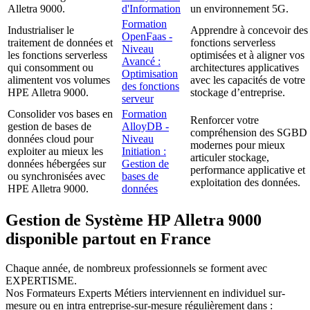
Alletra 9000.
d'Information
un environnement 5G.
Formation
Industrialiser le
Apprendre à concevoir des
OpenFaas -
traitement de données et
fonctions serverless
Niveau
les fonctions serverless
optimisées et à aligner vos
Avancé :
qui consomment ou
architectures applicatives
Optimisation
alimentent vos volumes
avec les capacités de votre
des fonctions
HPE Alletra 9000.
stockage d’entreprise.
serveur
Consolider vos bases en
Formation
Renforcer votre
gestion de bases de
AlloyDB -
compréhension des SGBD
données cloud pour
Niveau
modernes pour mieux
exploiter au mieux les
Initiation :
articuler stockage,
données hébergées sur
Gestion de
performance applicative et
ou synchronisées avec
bases de
exploitation des données.
HPE Alletra 9000.
données
Gestion de Système HP Alletra 9000
disponible partout en France
Chaque année, de nombreux professionnels se forment avec
EXPERTISME.
Nos Formateurs Experts Métiers interviennent en individuel sur-
mesure ou en intra entreprise-sur-mesure régulièrement dans :