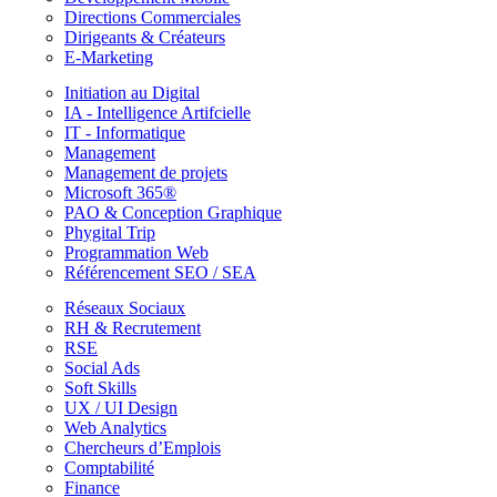
Directions Commerciales
Dirigeants & Créateurs
E-Marketing
Initiation au Digital
IA - Intelligence Artifcielle
IT - Informatique
Management
Management de projets
Microsoft 365®
PAO & Conception Graphique
Phygital Trip
Programmation Web
Référencement SEO / SEA
Réseaux Sociaux
RH & Recrutement
RSE
Social Ads
Soft Skills
UX / UI Design
Web Analytics
Chercheurs d’Emplois
Comptabilité
Finance