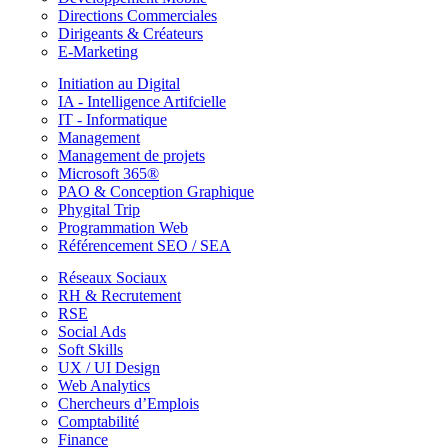
Directions Commerciales
Dirigeants & Créateurs
E-Marketing
Initiation au Digital
IA - Intelligence Artifcielle
IT - Informatique
Management
Management de projets
Microsoft 365®
PAO & Conception Graphique
Phygital Trip
Programmation Web
Référencement SEO / SEA
Réseaux Sociaux
RH & Recrutement
RSE
Social Ads
Soft Skills
UX / UI Design
Web Analytics
Chercheurs d’Emplois
Comptabilité
Finance