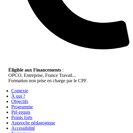
Éligible aux Financements
:
OPCO, Entreprise, France Travail...
Formation non prise en charge par le CPF.
Contexte
À qui ?
Objectifs
Programme
Pré-requis
Points forts
Approche pédagogique
Accessibilité