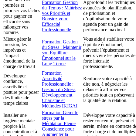
Formation Gestion
Approfondit les techniques
journées et
du Temps : Maîtrisez
avancées de planification,
prioriser vos tâches
vos Priorités et
de priorisation et
pour gagner en
Boostez votre
d’optimisation de votre
efficacité sans
Efficacité
agenda pour un gain de
rallonger vos
Professionnelle
performance maximal.
horaires
Mieux gérer la
Vous aide à stabiliser votre
Formation Gestion
pression, les
équilibre émotionnel,
du Stress : Maintenir
imprévus et
prévenir l’épuisement et
son Équilibre
l’impact
mieux vivre les périodes de
Émotionnel sur le
émotionnel de la
forte intensité
Long Terme
charge de travail
professionnelle.
Formation
Développer
Assertivité
Renforce votre capacité à
confiance,
Professionnelle :
dire non, à négocier les
assertivité et
Gestion du Stress,
délais et à affirmer vos
posture pour poser
Développement
priorités tout en préservant
des limites de
Charisme et
la qualité de la relation.
temps claires
Méthodes IKIGAI
Formation Gerer le
Installer une
Développe votre capacité à
stress par la
hygiène mentale
rester concentré, présent et
Méditation Pleine
propice à la
serein, même en contexte d
Conscience pour
concentration et à
forte charge et de multiples
Augmenter la