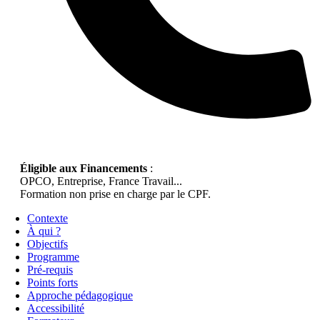
Éligible aux Financements
:
OPCO, Entreprise, France Travail...
Formation non prise en charge par le CPF.
Contexte
À qui ?
Objectifs
Programme
Pré-requis
Points forts
Approche pédagogique
Accessibilité