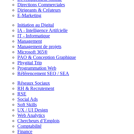
Directions Commerciales
Dirigeants & Créateurs
E-Marketing
Initiation au Digital
IA - Intelligence Artifcielle
IT - Informatique
Management
Management de projets
Microsoft 365®
PAO & Conception Graphique
Phygital Trip
Programmation Web
Référencement SEO / SEA
Réseaux Sociaux
RH & Recrutement
RSE
Social Ads
Soft Skills
UX / UI Design
Web Analytics
Chercheurs d’Emplois
Comptabilité
Finance