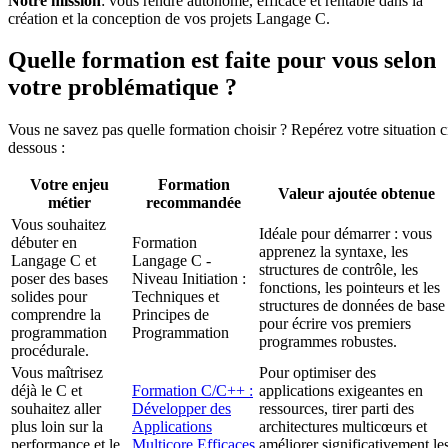
Notre mission
: vous rendre autonome, efficace et rentable dans la
création et la conception de vos projets Langage C.
Quelle formation est faite pour vous selon
votre problématique ?
Vous ne savez pas quelle formation choisir ? Repérez votre situation c
dessous :
Votre enjeu
Formation
Valeur ajoutée obtenue
métier
recommandée
Vous souhaitez
Idéale pour démarrer : vous
débuter en
Formation
apprenez la syntaxe, les
Langage C et
Langage C -
structures de contrôle, les
poser des bases
Niveau Initiation :
fonctions, les pointeurs et les
solides pour
Techniques et
structures de données de base
comprendre la
Principes de
pour écrire vos premiers
programmation
Programmation
programmes robustes.
procédurale.
Vous maîtrisez
Pour optimiser des
déjà le C et
Formation C/C++ :
applications exigeantes en
souhaitez aller
Développer des
ressources, tirer parti des
plus loin sur la
Applications
architectures multicœurs et
performance et le
Multicore Efficaces
améliorer significativement le