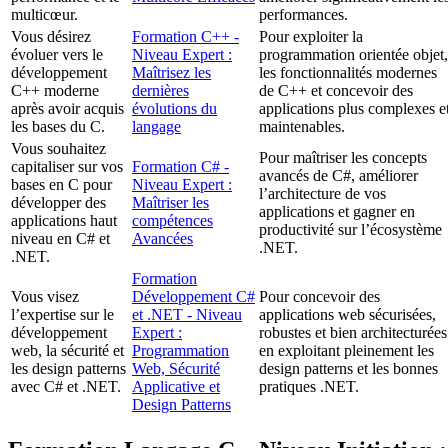
multicœur.
performances.
Vous désirez
Formation C++ -
Pour exploiter la
évoluer vers le
Niveau Expert :
programmation orientée objet,
développement
Maîtrisez les
les fonctionnalités modernes
C++ moderne
dernières
de C++ et concevoir des
après avoir acquis
évolutions du
applications plus complexes e
les bases du C.
langage
maintenables.
Vous souhaitez
Pour maîtriser les concepts
capitaliser sur vos
Formation C# -
avancés de C#, améliorer
bases en C pour
Niveau Expert :
l’architecture de vos
développer des
Maîtriser les
applications et gagner en
applications haut
compétences
productivité sur l’écosystème
niveau en C# et
Avancées
.NET.
.NET.
Formation
Vous visez
Développement C#
Pour concevoir des
l’expertise sur le
et .NET - Niveau
applications web sécurisées,
développement
Expert :
robustes et bien architecturées
web, la sécurité et
Programmation
en exploitant pleinement les
les design patterns
Web, Sécurité
design patterns et les bonnes
avec C# et .NET.
Applicative et
pratiques .NET.
Design Patterns