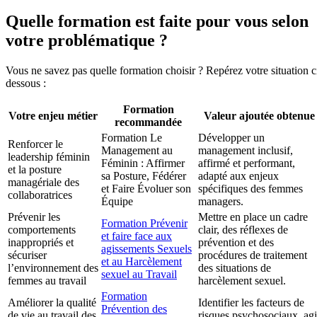
Quelle formation est faite pour vous selon
votre problématique ?
Vous ne savez pas quelle formation choisir ? Repérez votre situation c
dessous :
Formation
Votre enjeu métier
Valeur ajoutée obtenue
recommandée
Formation Le
Développer un
Renforcer le
Management au
management inclusif,
leadership féminin
Féminin : Affirmer
affirmé et performant,
et la posture
sa Posture, Fédérer
adapté aux enjeux
managériale des
et Faire Évoluer son
spécifiques des femmes
collaboratrices
Équipe
managers.
Prévenir les
Mettre en place un cadre
Formation Prévenir
comportements
clair, des réflexes de
et faire face aux
inappropriés et
prévention et des
agissements Sexuels
sécuriser
procédures de traitement
et au Harcèlement
l’environnement des
des situations de
sexuel au Travail
femmes au travail
harcèlement sexuel.
Formation
Améliorer la qualité
Identifier les facteurs de
Prévention des
de vie au travail des
risques psychosociaux, agi