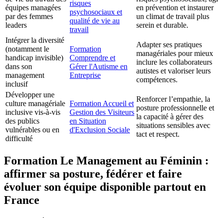
risques
équipes managées
en prévention et instaurer
psychosociaux et
par des femmes
un climat de travail plus
qualité de vie au
leaders
serein et durable.
travail
Intégrer la diversité
Adapter ses pratiques
(notamment le
Formation
managériales pour mieux
handicap invisible)
Comprendre et
inclure les collaborateurs
dans son
Gérer l'Autisme en
autistes et valoriser leurs
management
Entreprise
compétences.
inclusif
Développer une
Renforcer l’empathie, la
culture managériale
Formation Accueil et
posture professionnelle et
inclusive vis-à-vis
Gestion des Visiteurs
la capacité à gérer des
des publics
en Situation
situations sensibles avec
vulnérables ou en
d'Exclusion Sociale
tact et respect.
difficulté
Formation Le Management au Féminin :
affirmer sa posture, fédérer et faire
évoluer son équipe disponible partout en
France