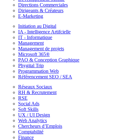
Directions Commerciales
Dirigeants & Créateurs
E-Marketing
Initiation au Digital
IA - Intelligence Artifcielle
IT - Informatique
Management
Management de projets
Microsoft 365®
PAO & Conception Graphique
Phygital Trip
Programmation Web
Référencement SEO / SEA
Réseaux Sociaux
RH & Recrutement
RSE
Social Ads
Soft Skills
UX / UI Design
Web Analytics
Chercheurs d’Emplois
Comptabilité
Finance