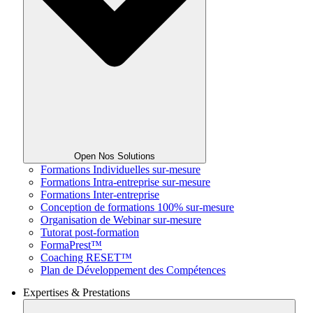
Open Nos Solutions
Formations Individuelles sur-mesure
Formations Intra-entreprise sur-mesure
Formations Inter-entreprise
Conception de formations 100% sur-mesure
Organisation de Webinar sur-mesure
Tutorat post-formation
FormaPrest™
Coaching RESET™
Plan de Développement des Compétences
Expertises & Prestations