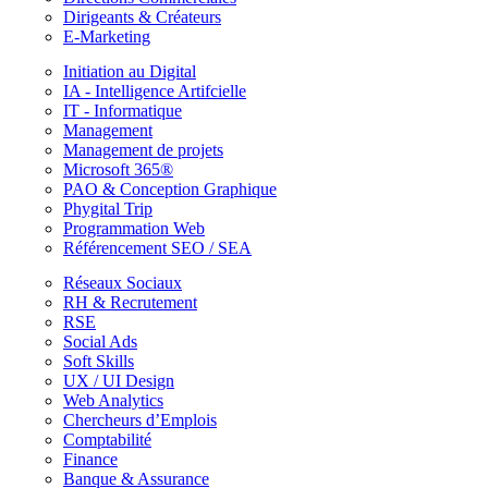
Dirigeants & Créateurs
E-Marketing
Initiation au Digital
IA - Intelligence Artifcielle
IT - Informatique
Management
Management de projets
Microsoft 365®
PAO & Conception Graphique
Phygital Trip
Programmation Web
Référencement SEO / SEA
Réseaux Sociaux
RH & Recrutement
RSE
Social Ads
Soft Skills
UX / UI Design
Web Analytics
Chercheurs d’Emplois
Comptabilité
Finance
Banque & Assurance