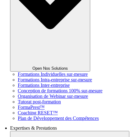
Open Nos Solutions
Formations Individuelles sur-mesure
Formations Intra-entreprise sur-mesure
Formations Inter-entreprise
Conception de formations 100% sur-mesure
Organisation de Webinar sur-mesure
Tutorat post-formation
FormaPrest™
Coaching RESET™
Plan de Développement des Compétences
Expertises & Prestations