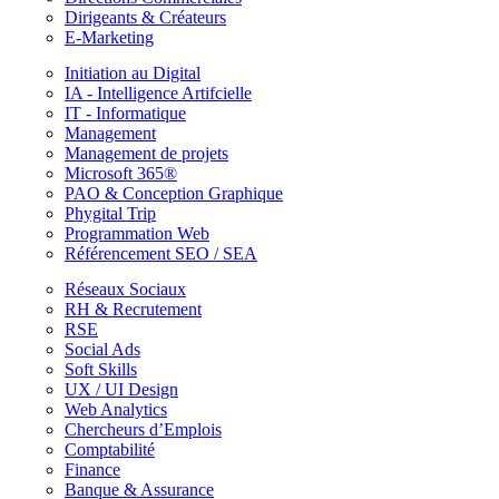
Dirigeants & Créateurs
E-Marketing
Initiation au Digital
IA - Intelligence Artifcielle
IT - Informatique
Management
Management de projets
Microsoft 365®
PAO & Conception Graphique
Phygital Trip
Programmation Web
Référencement SEO / SEA
Réseaux Sociaux
RH & Recrutement
RSE
Social Ads
Soft Skills
UX / UI Design
Web Analytics
Chercheurs d’Emplois
Comptabilité
Finance
Banque & Assurance