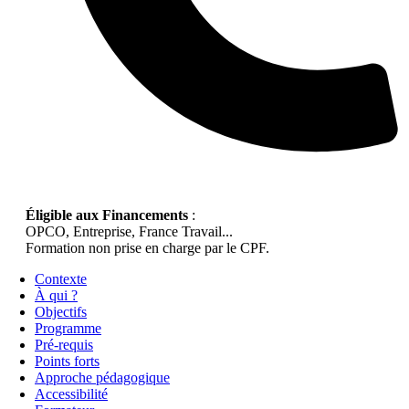
Éligible aux Financements
:
OPCO, Entreprise, France Travail...
Formation non prise en charge par le CPF.
Contexte
À qui ?
Objectifs
Programme
Pré-requis
Points forts
Approche pédagogique
Accessibilité