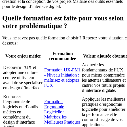
création et la conception de vos projets Maîtrise des outils essentiels
pour le design d’interface digital.
Quelle formation est faite pour vous selon
votre problématique ?
Vous ne savez pas quelle formation choisir ? Repérez votre situation c
dessous :
Formation
Votre enjeu métier
Valeur ajoutée obtenu
recommandée
Acquérir les
Découvrir l’UX et
Formation UX-PM1
fondamentaux de l’UX
adopter une culture
- Niveau Initiation :
pour mieux comprendre
centrée utilisateur
maîtrisez et adoptez
les attentes utilisateurs et
avant de se spécialiser
l'UX
cadrer vos futurs projets
en design d’interface.
d’interface digitale.
Renforcer
Appliquer les meilleures
l’ergonomie de
Formation
pratiques d’ergonomie
logiciels ou d’outils
Ergonomie
logicielle pour améliorer
métiers en
Logicielle :
la performance et le
complément du
Maîtrisez les
confort d’usage de vos
design d’interface
Meilleures Pratiques
applications.