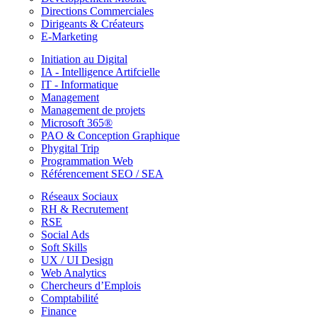
Directions Commerciales
Dirigeants & Créateurs
E-Marketing
Initiation au Digital
IA - Intelligence Artifcielle
IT - Informatique
Management
Management de projets
Microsoft 365®
PAO & Conception Graphique
Phygital Trip
Programmation Web
Référencement SEO / SEA
Réseaux Sociaux
RH & Recrutement
RSE
Social Ads
Soft Skills
UX / UI Design
Web Analytics
Chercheurs d’Emplois
Comptabilité
Finance