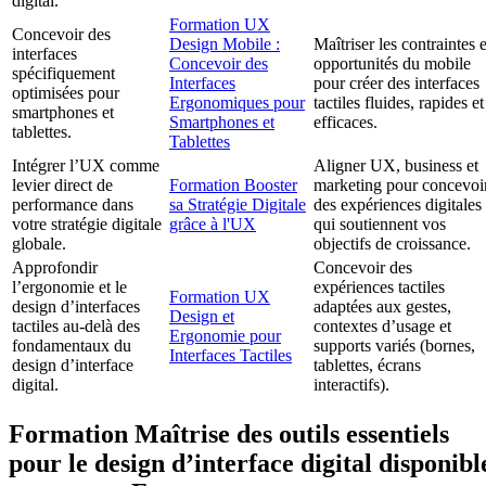
digital.
Formation UX
Concevoir des
Design Mobile :
Maîtriser les contraintes e
interfaces
Concevoir des
opportunités du mobile
spécifiquement
Interfaces
pour créer des interfaces
optimisées pour
Ergonomiques pour
tactiles fluides, rapides et
smartphones et
Smartphones et
efficaces.
tablettes.
Tablettes
Intégrer l’UX comme
Aligner UX, business et
levier direct de
Formation Booster
marketing pour concevoi
performance dans
sa Stratégie Digitale
des expériences digitales
votre stratégie digitale
grâce à l'UX
qui soutiennent vos
globale.
objectifs de croissance.
Approfondir
Concevoir des
l’ergonomie et le
expériences tactiles
Formation UX
design d’interfaces
adaptées aux gestes,
Design et
tactiles au-delà des
contextes d’usage et
Ergonomie pour
fondamentaux du
supports variés (bornes,
Interfaces Tactiles
design d’interface
tablettes, écrans
digital.
interactifs).
Formation Maîtrise des outils essentiels
pour le design d’interface digital disponibl