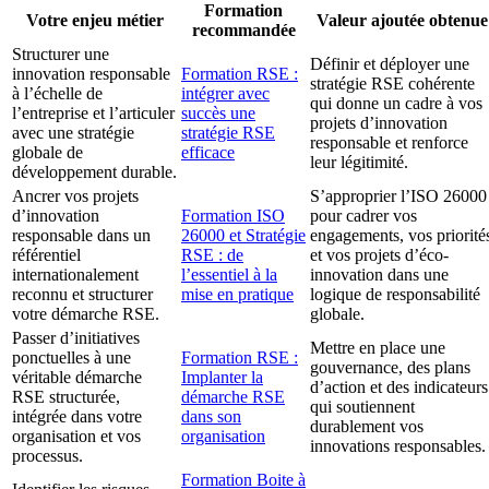
Formation
Votre enjeu métier
Valeur ajoutée obtenue
recommandée
Structurer une
Définir et déployer une
innovation responsable
Formation RSE :
stratégie RSE cohérente
à l’échelle de
intégrer avec
qui donne un cadre à vos
l’entreprise et l’articuler
succès une
projets d’innovation
avec une stratégie
stratégie RSE
responsable et renforce
globale de
efficace
leur légitimité.
développement durable.
Ancrer vos projets
S’approprier l’ISO 26000
d’innovation
Formation ISO
pour cadrer vos
responsable dans un
26000 et Stratégie
engagements, vos priorité
référentiel
RSE : de
et vos projets d’éco-
internationalement
l’essentiel à la
innovation dans une
reconnu et structurer
mise en pratique
logique de responsabilité
votre démarche RSE.
globale.
Passer d’initiatives
Mettre en place une
ponctuelles à une
Formation RSE :
gouvernance, des plans
véritable démarche
Implanter la
d’action et des indicateurs
RSE structurée,
démarche RSE
qui soutiennent
intégrée dans votre
dans son
durablement vos
organisation et vos
organisation
innovations responsables.
processus.
Formation Boite à