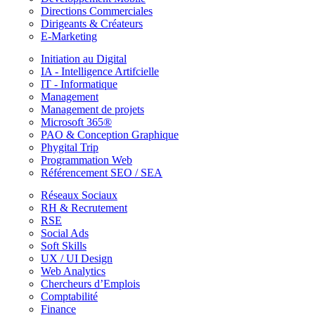
Directions Commerciales
Dirigeants & Créateurs
E-Marketing
Initiation au Digital
IA - Intelligence Artifcielle
IT - Informatique
Management
Management de projets
Microsoft 365®
PAO & Conception Graphique
Phygital Trip
Programmation Web
Référencement SEO / SEA
Réseaux Sociaux
RH & Recrutement
RSE
Social Ads
Soft Skills
UX / UI Design
Web Analytics
Chercheurs d’Emplois
Comptabilité
Finance