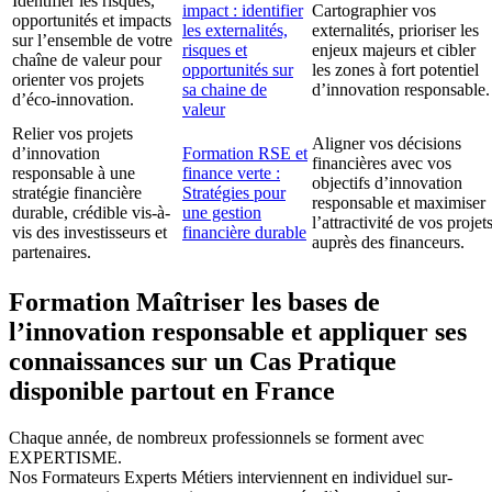
Identifier les risques,
impact : identifier
Cartographier vos
opportunités et impacts
les externalités,
externalités, prioriser les
sur l’ensemble de votre
risques et
enjeux majeurs et cibler
chaîne de valeur pour
opportunités sur
les zones à fort potentiel
orienter vos projets
sa chaine de
d’innovation responsable.
d’éco-innovation.
valeur
Relier vos projets
Aligner vos décisions
d’innovation
Formation RSE et
financières avec vos
responsable à une
finance verte :
objectifs d’innovation
stratégie financière
Stratégies pour
responsable et maximiser
durable, crédible vis-à-
une gestion
l’attractivité de vos projet
vis des investisseurs et
financière durable
auprès des financeurs.
partenaires.
Formation Maîtriser les bases de
l’innovation responsable et appliquer ses
connaissances sur un Cas Pratique
disponible partout en France
Chaque année, de nombreux professionnels se forment avec
EXPERTISME.
Nos Formateurs Experts Métiers interviennent en individuel sur-