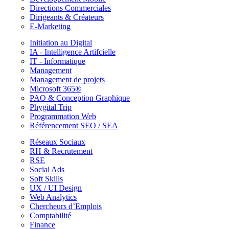
Directions Commerciales
Dirigeants & Créateurs
E-Marketing
Initiation au Digital
IA - Intelligence Artifcielle
IT - Informatique
Management
Management de projets
Microsoft 365®
PAO & Conception Graphique
Phygital Trip
Programmation Web
Référencement SEO / SEA
Réseaux Sociaux
RH & Recrutement
RSE
Social Ads
Soft Skills
UX / UI Design
Web Analytics
Chercheurs d’Emplois
Comptabilité
Finance