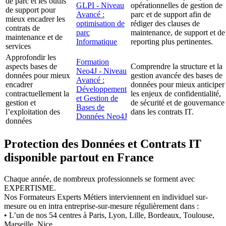
de parc et les outils
GLPI - Niveau
opérationnelles de gestion de
de support pour
Avancé :
parc et de support afin de
mieux encadrer les
optimisation de
rédiger des clauses de
contrats de
parc
maintenance, de support et de
maintenance et de
Informatique
reporting plus pertinentes.
services
Approfondir les
Formation
aspects bases de
Comprendre la structure et la
Neo4J - Niveau
données pour mieux
gestion avancée des bases de
Avancé :
encadrer
données pour mieux anticiper
Développement
contractuellement la
les enjeux de confidentialité,
et Gestion de
gestion et
de sécurité et de gouvernance
Bases de
l’exploitation des
dans les contrats IT.
Données Neo4J
données
Protection des Données et Contrats IT
disponible partout en France
Chaque année, de nombreux professionnels se forment avec
EXPERTISME.
Nos Formateurs Experts Métiers interviennent en individuel sur-
mesure ou en intra entreprise-sur-mesure régulièrement dans :
• L’un de nos 54 centres à Paris, Lyon, Lille, Bordeaux, Toulouse,
Marseille, Nice…