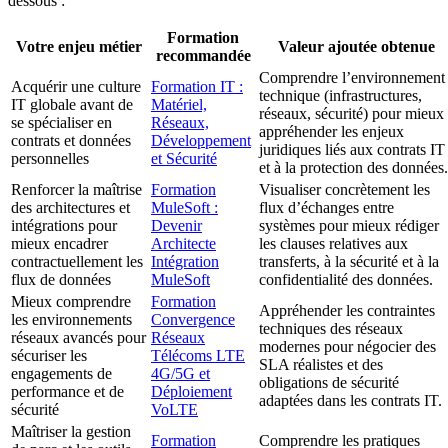
dessous :
Formation
Votre enjeu métier
Valeur ajoutée obtenue
recommandée
Comprendre l’environnement
Acquérir une culture
Formation IT :
technique (infrastructures,
IT globale avant de
Matériel,
réseaux, sécurité) pour mieux
se spécialiser en
Réseaux,
appréhender les enjeux
contrats et données
Développement
juridiques liés aux contrats IT
personnelles
et Sécurité
et à la protection des données.
Renforcer la maîtrise
Formation
Visualiser concrètement les
des architectures et
MuleSoft :
flux d’échanges entre
intégrations pour
Devenir
systèmes pour mieux rédiger
mieux encadrer
Architecte
les clauses relatives aux
contractuellement les
Intégration
transferts, à la sécurité et à la
flux de données
MuleSoft
confidentialité des données.
Mieux comprendre
Formation
Appréhender les contraintes
les environnements
Convergence
techniques des réseaux
réseaux avancés pour
Réseaux
modernes pour négocier des
sécuriser les
Télécoms LTE
SLA réalistes et des
engagements de
4G/5G et
obligations de sécurité
performance et de
Déploiement
adaptées dans les contrats IT.
sécurité
VoLTE
Maîtriser la gestion
Formation
Comprendre les pratiques