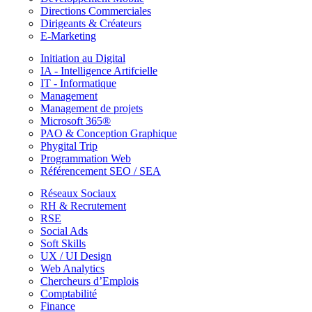
Directions Commerciales
Dirigeants & Créateurs
E-Marketing
Initiation au Digital
IA - Intelligence Artifcielle
IT - Informatique
Management
Management de projets
Microsoft 365®
PAO & Conception Graphique
Phygital Trip
Programmation Web
Référencement SEO / SEA
Réseaux Sociaux
RH & Recrutement
RSE
Social Ads
Soft Skills
UX / UI Design
Web Analytics
Chercheurs d’Emplois
Comptabilité
Finance