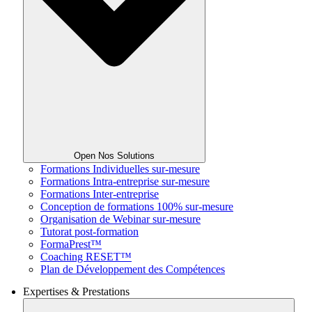
Open Nos Solutions
Formations Individuelles sur-mesure
Formations Intra-entreprise sur-mesure
Formations Inter-entreprise
Conception de formations 100% sur-mesure
Organisation de Webinar sur-mesure
Tutorat post-formation
FormaPrest™
Coaching RESET™
Plan de Développement des Compétences
Expertises & Prestations