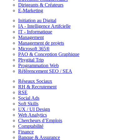
Dirigeants & Créateurs
E-Marketing
Initiation au Digital
IA - Intelligence Artifcielle
IT - Informatique
Management
Management de projets
Microsoft 365®
PAO & Conception Graphique
Phygital Trip
Programmation Web
Référencement SEO / SEA
Réseaux Sociaux
RH & Recrutement
RSE
Social Ads
Soft Skills
UX / UI Design
Web Analytics
Chercheurs d’Emplois
Comptabilité
Finance
Banque & Assurance