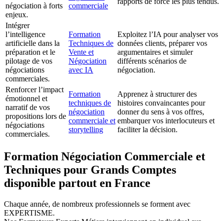
rapports de force les plus tendus.
négociation à forts
commerciale
enjeux.
Intégrer
l’intelligence
Formation
Exploitez l’IA pour analyser vos
artificielle dans la
Techniques de
données clients, préparer vos
préparation et le
Vente et
argumentaires et simuler
pilotage de vos
Négociation
différents scénarios de
négociations
avec IA
négociation.
commerciales.
Renforcer l’impact
Formation
Apprenez à structurer des
émotionnel et
techniques de
histoires convaincantes pour
narratif de vos
négociation
donner du sens à vos offres,
propositions lors de
commerciale et
embarquer vos interlocuteurs et
négociations
storytelling
faciliter la décision.
commerciales.
Formation Négociation Commerciale et
Techniques pour Grands Comptes
disponible partout en France
Chaque année, de nombreux professionnels se forment avec
EXPERTISME.