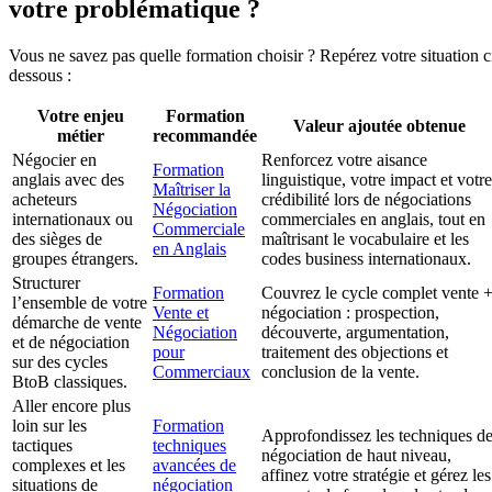
votre problématique ?
Vous ne savez pas quelle formation choisir ? Repérez votre situation c
dessous :
Votre enjeu
Formation
Valeur ajoutée obtenue
métier
recommandée
Négocier en
Renforcez votre aisance
Formation
anglais avec des
linguistique, votre impact et votre
Maîtriser la
acheteurs
crédibilité lors de négociations
Négociation
internationaux ou
commerciales en anglais, tout en
Commerciale
des sièges de
maîtrisant le vocabulaire et les
en Anglais
groupes étrangers.
codes business internationaux.
Structurer
Formation
Couvrez le cycle complet vente 
l’ensemble de votre
Vente et
négociation : prospection,
démarche de vente
Négociation
découverte, argumentation,
et de négociation
pour
traitement des objections et
sur des cycles
Commerciaux
conclusion de la vente.
BtoB classiques.
Aller encore plus
loin sur les
Formation
Approfondissez les techniques d
tactiques
techniques
négociation de haut niveau,
complexes et les
avancées de
affinez votre stratégie et gérez les
situations de
négociation