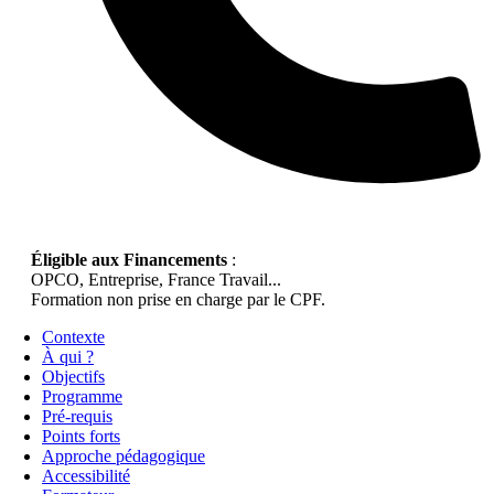
Éligible aux Financements
:
OPCO, Entreprise, France Travail...
Formation non prise en charge par le CPF.
Contexte
À qui ?
Objectifs
Programme
Pré-requis
Points forts
Approche pédagogique
Accessibilité