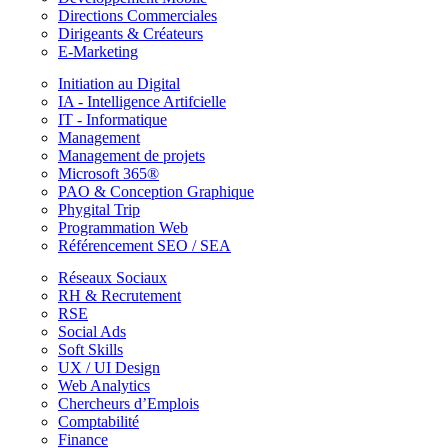
Directions Commerciales
Dirigeants & Créateurs
E-Marketing
Initiation au Digital
IA - Intelligence Artifcielle
IT - Informatique
Management
Management de projets
Microsoft 365®
PAO & Conception Graphique
Phygital Trip
Programmation Web
Référencement SEO / SEA
Réseaux Sociaux
RH & Recrutement
RSE
Social Ads
Soft Skills
UX / UI Design
Web Analytics
Chercheurs d’Emplois
Comptabilité
Finance