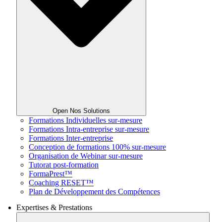
Open Nos Solutions
Formations Individuelles sur-mesure
Formations Intra-entreprise sur-mesure
Formations Inter-entreprise
Conception de formations 100% sur-mesure
Organisation de Webinar sur-mesure
Tutorat post-formation
FormaPrest™
Coaching RESET™
Plan de Développement des Compétences
Expertises & Prestations