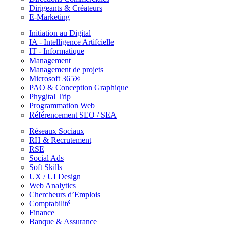
Dirigeants & Créateurs
E-Marketing
Initiation au Digital
IA - Intelligence Artifcielle
IT - Informatique
Management
Management de projets
Microsoft 365®
PAO & Conception Graphique
Phygital Trip
Programmation Web
Référencement SEO / SEA
Réseaux Sociaux
RH & Recrutement
RSE
Social Ads
Soft Skills
UX / UI Design
Web Analytics
Chercheurs d’Emplois
Comptabilité
Finance
Banque & Assurance