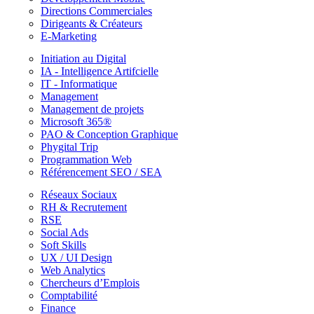
Directions Commerciales
Dirigeants & Créateurs
E-Marketing
Initiation au Digital
IA - Intelligence Artifcielle
IT - Informatique
Management
Management de projets
Microsoft 365®
PAO & Conception Graphique
Phygital Trip
Programmation Web
Référencement SEO / SEA
Réseaux Sociaux
RH & Recrutement
RSE
Social Ads
Soft Skills
UX / UI Design
Web Analytics
Chercheurs d’Emplois
Comptabilité
Finance