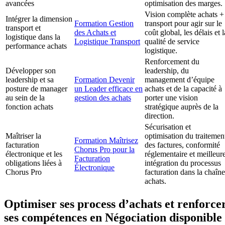
avancées
optimisation des marges.
Vision complète achats +
Intégrer la dimension
Formation Gestion
transport pour agir sur le
transport et
des Achats et
coût global, les délais et l
logistique dans la
Logistique Transport
qualité de service
performance achats
logistique.
Renforcement du
Développer son
leadership, du
leadership et sa
Formation Devenir
management d’équipe
posture de manager
un Leader efficace en
achats et de la capacité à
au sein de la
gestion des achats
porter une vision
fonction achats
stratégique auprès de la
direction.
Sécurisation et
Maîtriser la
optimisation du traitemen
Formation Maîtrisez
facturation
des factures, conformité
Chorus Pro pour la
électronique et les
réglementaire et meilleur
Facturation
obligations liées à
intégration du processus
Électronique
Chorus Pro
facturation dans la chaîne
achats.
Optimiser ses process d’achats et renforce
ses compétences en Négociation disponible