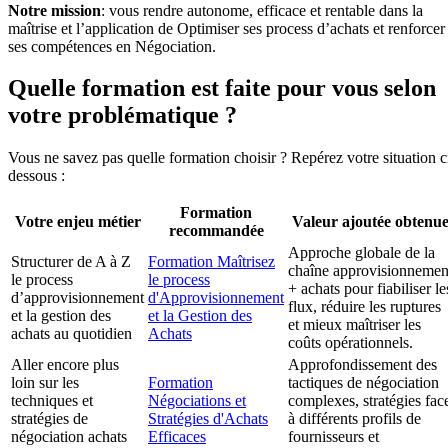
Notre mission
: vous rendre autonome, efficace et rentable dans la
maîtrise et l’application de Optimiser ses process d’achats et renforcer
ses compétences en Négociation.
Quelle formation est faite pour vous selon
votre problématique ?
Vous ne savez pas quelle formation choisir ? Repérez votre situation c
dessous :
Formation
Votre enjeu métier
Valeur ajoutée obtenu
recommandée
Approche globale de la
Structurer de A à Z
Formation Maîtrisez
chaîne approvisionnemen
le process
le process
+ achats pour fiabiliser le
d’approvisionnement
d'Approvisionnement
flux, réduire les ruptures
et la gestion des
et la Gestion des
et mieux maîtriser les
achats au quotidien
Achats
coûts opérationnels.
Aller encore plus
Approfondissement des
loin sur les
Formation
tactiques de négociation
techniques et
Négociations et
complexes, stratégies fac
stratégies de
Stratégies d'Achats
à différents profils de
négociation achats
Efficaces
fournisseurs et