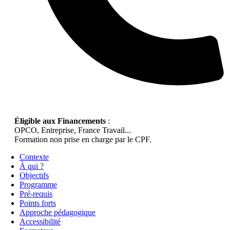
Éligible aux Financements
:
OPCO, Entreprise, France Travail...
Formation non prise en charge par le CPF.
Contexte
À qui ?
Objectifs
Programme
Pré-requis
Points forts
Approche pédagogique
Accessibilité