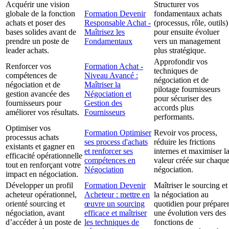
Acquérir une vision
Structurer vos
globale de la fonction
Formation Devenir
fondamentaux achats
achats et poser des
Responsable Achat -
(processus, rôle, outils)
bases solides avant de
Maîtrisez les
pour ensuite évoluer
prendre un poste de
Fondamentaux
vers un management
leader achats.
plus stratégique.
Approfondir vos
Renforcer vos
Formation Achat -
techniques de
compétences de
Niveau Avancé :
négociation et de
négociation et de
Maîtriser la
pilotage fournisseurs
gestion avancée des
Négociation et
pour sécuriser des
fournisseurs pour
Gestion des
accords plus
améliorer vos résultats.
Fournisseurs
performants.
Optimiser vos
Formation Optimiser
Revoir vos process,
processus achats
ses process d'achats
réduire les frictions
existants et gagner en
et renforcer ses
internes et maximiser l
efficacité opérationnelle
compétences en
valeur créée sur chaqu
tout en renforçant votre
Négociation
négociation.
impact en négociation.
Développer un profil
Formation Devenir
Maîtriser le sourcing et
acheteur opérationnel,
Acheteur : mettre en
la négociation au
orienté sourcing et
œuvre un sourcing
quotidien pour prépare
négociation, avant
efficace et maîtriser
une évolution vers des
d’accéder à un poste de
les techniques de
fonctions de