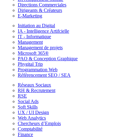
Directions Commerciales
Dirigeants & Créateurs
E-Marketing
Initiation au Digital
IA - Intelligence Artifcielle
IT - Informatique
Management
Management de projets
Microsoft 365®
PAO & Conception Graphique
Phygital Trip
Programmation Web
Référencement SEO / SEA
Réseaux Sociaux
RH & Recrutement
RSE
Social Ads
Soft Skills
UX / UI Design
Web Analytics
Chercheurs d’Emplois
Comptabilité
Finance