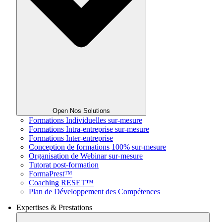
Open Nos Solutions
Formations Individuelles sur-mesure
Formations Intra-entreprise sur-mesure
Formations Inter-entreprise
Conception de formations 100% sur-mesure
Organisation de Webinar sur-mesure
Tutorat post-formation
FormaPrest™
Coaching RESET™
Plan de Développement des Compétences
Expertises & Prestations