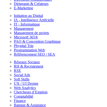
Dirigeants & Créateurs
E-Marketing
Initiation au Digital
IA - Intelligence Artifcielle
IT - Informatique
Management
Management de projets
Microsoft 365®
PAO & Conception Graphique
Phygital Trip
Programmation Web
Référencement SEO / SEA
Réseaux Sociaux
RH & Recrutement
RSE
Social Ads
Soft Skills
UX / UI Design
Web Analytics
Chercheurs d’Emplois
Comptabilité
Finance
Banque & Assurance