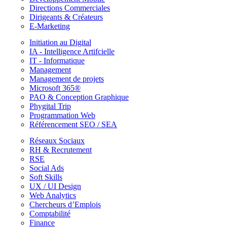
Directions Commerciales
Dirigeants & Créateurs
E-Marketing
Initiation au Digital
IA - Intelligence Artifcielle
IT - Informatique
Management
Management de projets
Microsoft 365®
PAO & Conception Graphique
Phygital Trip
Programmation Web
Référencement SEO / SEA
Réseaux Sociaux
RH & Recrutement
RSE
Social Ads
Soft Skills
UX / UI Design
Web Analytics
Chercheurs d’Emplois
Comptabilité
Finance