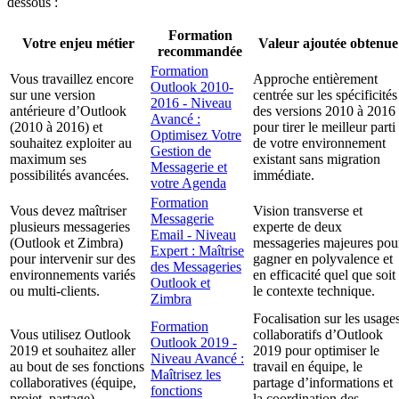
dessous :
Formation
Votre enjeu métier
Valeur ajoutée obtenue
recommandée
Formation
Vous travaillez encore
Approche entièrement
Outlook 2010-
sur une version
centrée sur les spécificités
2016 - Niveau
antérieure d’Outlook
des versions 2010 à 2016
Avancé :
(2010 à 2016) et
pour tirer le meilleur parti
Optimisez Votre
souhaitez exploiter au
de votre environnement
Gestion de
maximum ses
existant sans migration
Messagerie et
possibilités avancées.
immédiate.
votre Agenda
Formation
Vous devez maîtriser
Vision transverse et
Messagerie
plusieurs messageries
experte de deux
Email - Niveau
(Outlook et Zimbra)
messageries majeures pou
Expert : Maîtrise
pour intervenir sur des
gagner en polyvalence et
des Messageries
environnements variés
en efficacité quel que soit
Outlook et
ou multi-clients.
le contexte technique.
Zimbra
Focalisation sur les usage
Formation
Vous utilisez Outlook
collaboratifs d’Outlook
Outlook 2019 -
2019 et souhaitez aller
2019 pour optimiser le
Niveau Avancé :
au bout de ses fonctions
travail en équipe, le
Maîtrisez les
collaboratives (équipe,
partage d’informations et
fonctions
projet, partage).
la coordination des