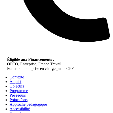
Éligible aux Financements
:
OPCO, Entreprise, France Travail...
Formation non prise en charge par le CPF.
Contexte
À qui ?
Objectifs
Programme
Pré-requis
Points forts
Approche pédagogique
Accessibilité