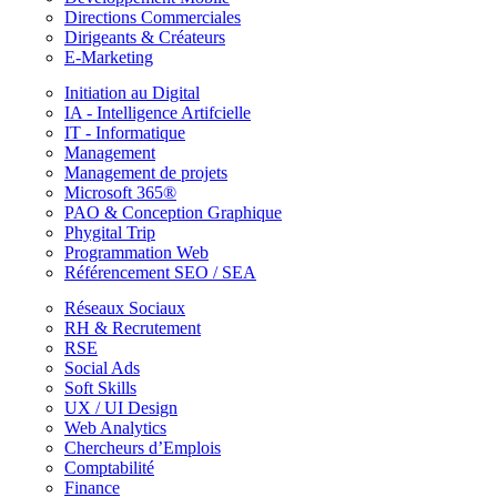
Directions Commerciales
Dirigeants & Créateurs
E-Marketing
Initiation au Digital
IA - Intelligence Artifcielle
IT - Informatique
Management
Management de projets
Microsoft 365®
PAO & Conception Graphique
Phygital Trip
Programmation Web
Référencement SEO / SEA
Réseaux Sociaux
RH & Recrutement
RSE
Social Ads
Soft Skills
UX / UI Design
Web Analytics
Chercheurs d’Emplois
Comptabilité
Finance