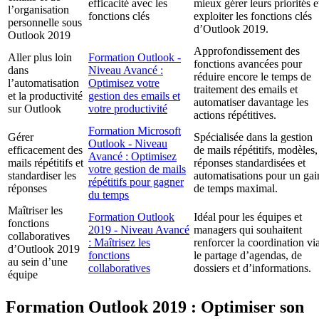
efficacité avec les
mieux gérer leurs priorités e
l’organisation
fonctions clés
exploiter les fonctions clés
personnelle sous
d’Outlook 2019.
Outlook 2019
Approfondissement des
Aller plus loin
Formation Outlook -
fonctions avancées pour
dans
Niveau Avancé :
réduire encore le temps de
l’automatisation
Optimisez votre
traitement des emails et
et la productivité
gestion des emails et
automatiser davantage les
sur Outlook
votre productivité
actions répétitives.
Formation Microsoft
Gérer
Spécialisée dans la gestion
Outlook - Niveau
efficacement des
de mails répétitifs, modèles,
Avancé : Optimisez
mails répétitifs et
réponses standardisées et
votre gestion de mails
standardiser les
automatisations pour un gai
répétitifs pour gagner
réponses
de temps maximal.
du temps
Maîtriser les
Formation Outlook
Idéal pour les équipes et
fonctions
2019 - Niveau Avancé
managers qui souhaitent
collaboratives
: Maîtrisez les
renforcer la coordination vi
d’Outlook 2019
fonctions
le partage d’agendas, de
au sein d’une
collaboratives
dossiers et d’informations.
équipe
Formation Outlook 2019 : Optimiser son