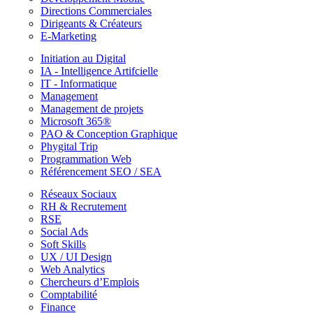
Directions Commerciales
Dirigeants & Créateurs
E-Marketing
Initiation au Digital
IA - Intelligence Artifcielle
IT - Informatique
Management
Management de projets
Microsoft 365®
PAO & Conception Graphique
Phygital Trip
Programmation Web
Référencement SEO / SEA
Réseaux Sociaux
RH & Recrutement
RSE
Social Ads
Soft Skills
UX / UI Design
Web Analytics
Chercheurs d’Emplois
Comptabilité
Finance