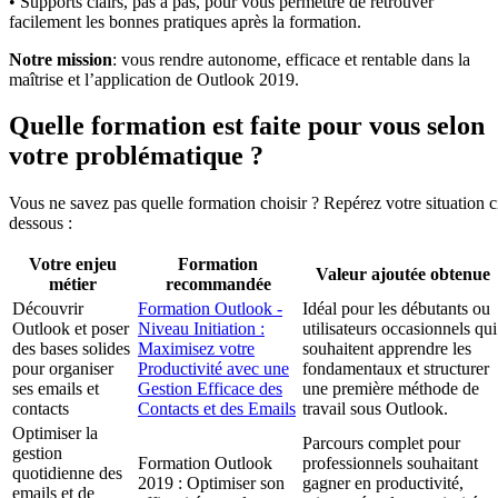
• Supports clairs, pas à pas, pour vous permettre de retrouver
facilement les bonnes pratiques après la formation.
Notre mission
: vous rendre autonome, efficace et rentable dans la
maîtrise et l’application de Outlook 2019.
Quelle formation est faite pour vous selon
votre problématique ?
Vous ne savez pas quelle formation choisir ? Repérez votre situation c
dessous :
Votre enjeu
Formation
Valeur ajoutée obtenue
métier
recommandée
Découvrir
Formation Outlook -
Idéal pour les débutants ou
Outlook et poser
Niveau Initiation :
utilisateurs occasionnels qui
des bases solides
Maximisez votre
souhaitent apprendre les
pour organiser
Productivité avec une
fondamentaux et structurer
ses emails et
Gestion Efficace des
une première méthode de
contacts
Contacts et des Emails
travail sous Outlook.
Optimiser la
Parcours complet pour
gestion
Formation Outlook
professionnels souhaitant
quotidienne des
2019 : Optimiser son
gagner en productivité,
emails et de