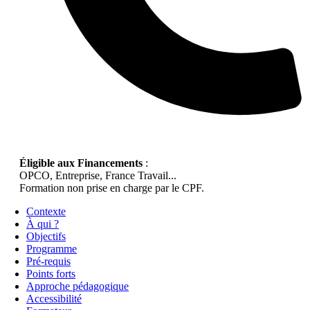
Éligible aux Financements
:
OPCO, Entreprise, France Travail...
Formation non prise en charge par le CPF.
Contexte
À qui ?
Objectifs
Programme
Pré-requis
Points forts
Approche pédagogique
Accessibilité