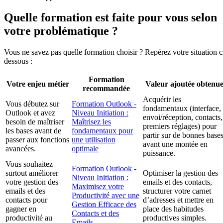
Quelle formation est faite pour vous selon
votre problématique ?
Vous ne savez pas quelle formation choisir ? Repérez votre situation c
dessous :
Formation
Votre enjeu métier
Valeur ajoutée obtenu
recommandée
Acquérir les
Vous débutez sur
Formation Outlook -
fondamentaux (interface,
Outlook et avez
Niveau Initiation :
envoi/réception, contacts,
besoin de maîtriser
Maîtrisez les
premiers réglages) pour
les bases avant de
fondamentaux pour
partir sur de bonnes base
passer aux fonctions
une utilisation
avant une montée en
avancées.
optimale
puissance.
Vous souhaitez
Formation Outlook -
surtout améliorer
Optimiser la gestion des
Niveau Initiation :
votre gestion des
emails et des contacts,
Maximisez votre
emails et des
structurer votre carnet
Productivité avec une
contacts pour
d’adresses et mettre en
Gestion Efficace des
gagner en
place des habitudes
Contacts et des
productivité au
productives simples.
Emails