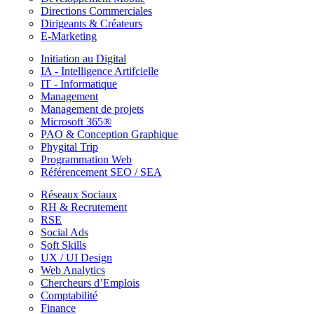
Directions Commerciales
Dirigeants & Créateurs
E-Marketing
Initiation au Digital
IA - Intelligence Artifcielle
IT - Informatique
Management
Management de projets
Microsoft 365®
PAO & Conception Graphique
Phygital Trip
Programmation Web
Référencement SEO / SEA
Réseaux Sociaux
RH & Recrutement
RSE
Social Ads
Soft Skills
UX / UI Design
Web Analytics
Chercheurs d’Emplois
Comptabilité
Finance