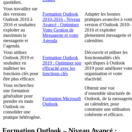
quotidien.
Vous travaillez sur
des versions
Formation Outlook
Adapter les bonnes
Outlook 2010 à
2010-2016 - Niveau
pratiques avancées à votr
2016 et souhaitez
Avancé : Optimisez
version d’Outlook 2010–
exploiter au
Votre Gestion de
2016 et exploiter
maximum la
Messagerie et votre
pleinement messagerie et
messagerie et
Agenda
calendrier.
l’agenda.
Vous utilisez
Découvrir et utiliser les
Outlook 2019 et
Formation Outlook
fonctionnalités clés
souhaitez en
2019 : Optimiser son
spécifiques à Outlook
maîtriser les
efficacité avec les
2019 pour améliorer votr
fonctions clés pour
fonctions clés
organisation et votre
être plus efficace.
réactivité.
Vous recherchez
Obtenir une vue
une formation
d’ensemble structurée de
généraliste pour
Formation Microsoft
Outlook, de la messageri
prendre en main
Outlook
au calendrier, pour
Outlook ou
construire une utilisation
consolider une
cohérente et efficace.
pratique hétérogène.
Formation Outlook – Niveau Avancé :