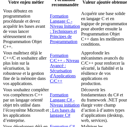
Votre enjeu métier
Valeur ajoutée obtenue
recommandée
Vous débutez en
Acquérir une base solide
programmation
Formation
en langage C et en
procédurale et devez
Langage C -
logique de programmatio
acquérir les bases avant
Niveau Initiation
pour aborder ensuite la
de vous lancer
: Techniques et
Programmation Objet
sérieusement en
Principes de
C++ dans les meilleures
Programmation Objet
Programmation
conditions.
C++.
Vous maîtrisez déjà le
Approfondir les
Formation
C++/C et souhaitez aller
mécanismes avancés du
C/C++ - Niveau
plus loin sur la
C/C++ pour renforcer la
Avancé :
sécurisation, la
sécurité, la fiabilité et la
Sécurisation
robustesse et la gestion
résilience de vos
d'Applications
fine de la mémoire dans
applications en
C/C++
vos applications.
production.
Vous souhaitez compléter
Découvrir les
vos compétences C++
Formation
fondamentaux du C# et
par un langage orienté
Langage C# -
du framework .NET pour
objet très utilisé dans
Niveau initiation
élargir votre champ
l’écosystème Microsoft et
: Les bases du
d’action à d’autres types
les applications
langage C#
d’applications (desktop,
d’entreprise.
web, services).
Vous développez déjà en
Formation C# -
Maîtriser les