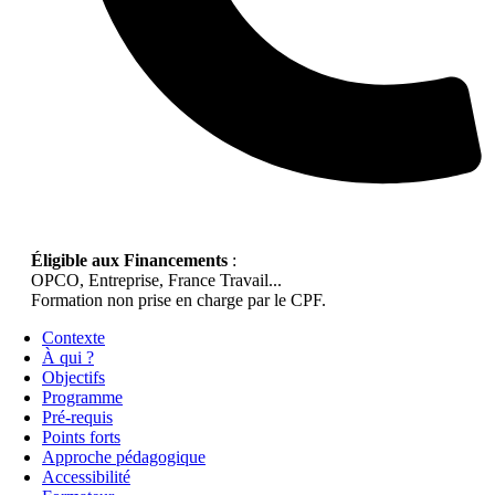
Éligible aux Financements
:
OPCO, Entreprise, France Travail...
Formation non prise en charge par le CPF.
Contexte
À qui ?
Objectifs
Programme
Pré-requis
Points forts
Approche pédagogique
Accessibilité