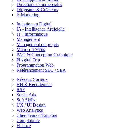
Directions Commerciales
Dirigeants & Créateurs
E-Marketing
Initiation au Digital
IA - Intelligence Artifcielle
IT - Informatique
Management
Management de projets
Microsoft 365®
PAO & Conception Graphique
Phygital Trip
Programmation Web
Référencement SEO / SEA
Réseaux Sociaux
RH & Recrutement
RSE
Social Ads
Soft Skills
UX / UI Design
Web Analytics
Chercheurs d’Emplois
Comptabilité
Finance