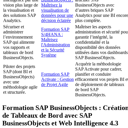
vision plus large de
Maîtrisez la
BusinessObjects avec
la visualisation et
visualisation de
d’autres briques SAP
des solutions SAP
données pour une
Analytics pour une BI encor
Analytics.
décision éclairée
plus complète.
Sécuriser et
Maîtriser les aspects
Formation SAP
administrer
administration et sécurité pou
S/4HANA :
l’environnement
garantir l’intégrité, la
Maîtrisez
SAP qui alimente
confidentialité et la
l'Administration
vos rapports et
disponibilité des données
et la Sécurité
tableaux de bord
utilisées dans vos dashboards
Système
BusinessObjects.
SAP BusinessObjects.
Acquérir la méthodologie
Piloter des projets
SAP Activate pour cadrer,
SAP (dont BI et
Formation SAP
planifier et conduire
BusinessObjects)
Activate : Gestion
efficacement vos projets BI e
avec une
de Projet Agile
de déploiement de tableaux
méthodologie agile
de bord SAP
et structurée.
BusinessObjects.
Formation SAP BusinessObjects : Créatio
de Tableaux de Bord avec SAP
BusinessObjects et Web Intelligence 4.3