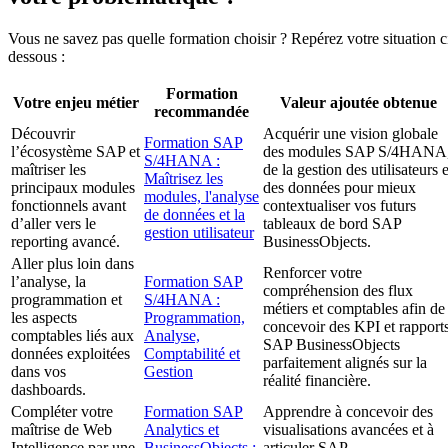
Vous ne savez pas quelle formation choisir ? Repérez votre situation c
dessous :
Formation
Votre enjeu métier
Valeur ajoutée obtenue
recommandée
Découvrir
Acquérir une vision globale
Formation SAP
l’écosystème SAP et
des modules SAP S/4HANA
S/4HANA :
maîtriser les
de la gestion des utilisateurs e
Maîtrisez les
principaux modules
des données pour mieux
modules, l'analyse
fonctionnels avant
contextualiser vos futurs
de données et la
d’aller vers le
tableaux de bord SAP
gestion utilisateur
reporting avancé.
BusinessObjects.
Aller plus loin dans
Renforcer votre
l’analyse, la
Formation SAP
compréhension des flux
programmation et
S/4HANA :
métiers et comptables afin de
les aspects
Programmation,
concevoir des KPI et rapport
comptables liés aux
Analyse,
SAP BusinessObjects
données exploitées
Comptabilité et
parfaitement alignés sur la
dans vos
Gestion
réalité financière.
dashboards.
Compléter votre
Formation SAP
Apprendre à concevoir des
maîtrise de Web
Analytics et
visualisations avancées et à
Intelligence par une
BusinessObjects :
articuler SAP