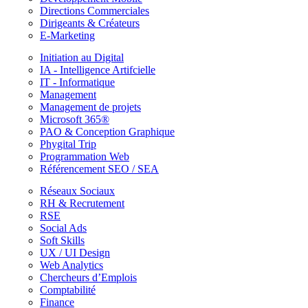
Directions Commerciales
Dirigeants & Créateurs
E-Marketing
Initiation au Digital
IA - Intelligence Artifcielle
IT - Informatique
Management
Management de projets
Microsoft 365®
PAO & Conception Graphique
Phygital Trip
Programmation Web
Référencement SEO / SEA
Réseaux Sociaux
RH & Recrutement
RSE
Social Ads
Soft Skills
UX / UI Design
Web Analytics
Chercheurs d’Emplois
Comptabilité
Finance