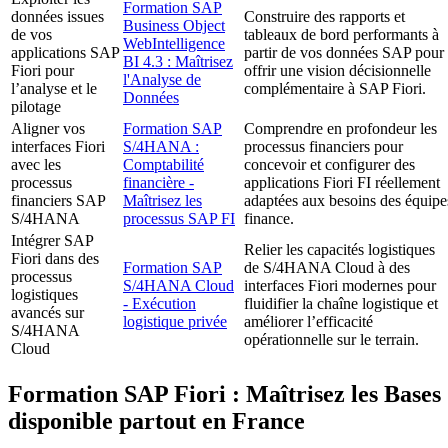
Formation SAP
données issues
Construire des rapports et
Business Object
de vos
tableaux de bord performants à
WebIntelligence
applications SAP
partir de vos données SAP pour
BI 4.3 : Maîtrisez
Fiori pour
offrir une vision décisionnelle
l'Analyse de
l’analyse et le
complémentaire à SAP Fiori.
Données
pilotage
Aligner vos
Formation SAP
Comprendre en profondeur les
interfaces Fiori
S/4HANA :
processus financiers pour
avec les
Comptabilité
concevoir et configurer des
processus
financière -
applications Fiori FI réellement
financiers SAP
Maîtrisez les
adaptées aux besoins des équipe
S/4HANA
processus SAP FI
finance.
Intégrer SAP
Relier les capacités logistiques
Fiori dans des
Formation SAP
de S/4HANA Cloud à des
processus
S/4HANA Cloud
interfaces Fiori modernes pour
logistiques
- Exécution
fluidifier la chaîne logistique et
avancés sur
logistique privée
améliorer l’efficacité
S/4HANA
opérationnelle sur le terrain.
Cloud
Formation SAP Fiori : Maîtrisez les Bases
disponible partout en France