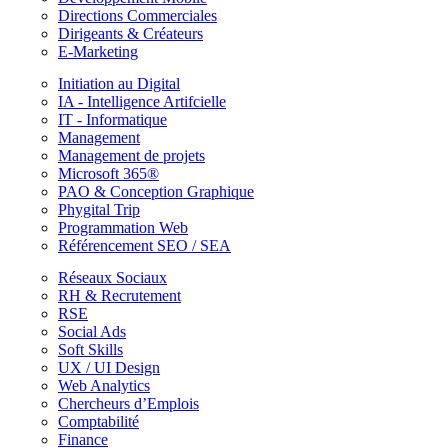
Directions Commerciales
Dirigeants & Créateurs
E-Marketing
Initiation au Digital
IA - Intelligence Artifcielle
IT - Informatique
Management
Management de projets
Microsoft 365®
PAO & Conception Graphique
Phygital Trip
Programmation Web
Référencement SEO / SEA
Réseaux Sociaux
RH & Recrutement
RSE
Social Ads
Soft Skills
UX / UI Design
Web Analytics
Chercheurs d’Emplois
Comptabilité
Finance