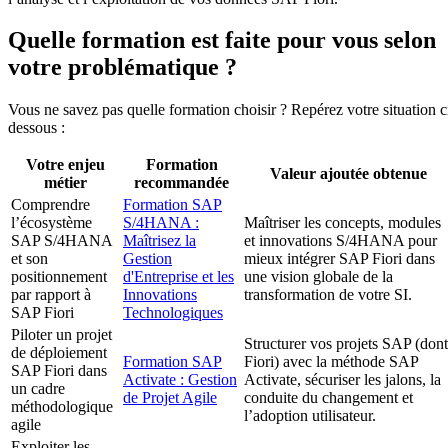
Quelle formation est faite pour vous selon
votre problématique ?
Vous ne savez pas quelle formation choisir ? Repérez votre situation c
dessous :
Votre enjeu
Formation
Valeur ajoutée obtenue
métier
recommandée
Comprendre
Formation SAP
l’écosystème
S/4HANA :
Maîtriser les concepts, modules
SAP S/4HANA
Maîtrisez la
et innovations S/4HANA pour
et son
Gestion
mieux intégrer SAP Fiori dans
positionnement
d'Entreprise et les
une vision globale de la
par rapport à
Innovations
transformation de votre SI.
SAP Fiori
Technologiques
Piloter un projet
Structurer vos projets SAP (dont
de déploiement
Formation SAP
Fiori) avec la méthode SAP
SAP Fiori dans
Activate : Gestion
Activate, sécuriser les jalons, la
un cadre
de Projet Agile
conduite du changement et
méthodologique
l’adoption utilisateur.
agile
Exploiter les