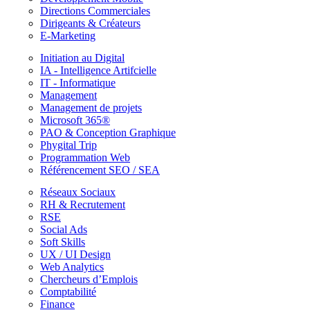
Directions Commerciales
Dirigeants & Créateurs
E-Marketing
Initiation au Digital
IA - Intelligence Artifcielle
IT - Informatique
Management
Management de projets
Microsoft 365®
PAO & Conception Graphique
Phygital Trip
Programmation Web
Référencement SEO / SEA
Réseaux Sociaux
RH & Recrutement
RSE
Social Ads
Soft Skills
UX / UI Design
Web Analytics
Chercheurs d’Emplois
Comptabilité
Finance