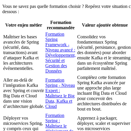
Vous ne savez pas quelle formation choisir ? Repérez votre situation c
dessous :
Formation
Votre enjeu métier
Valeur ajoutée obtenue
recommandée
Formation
Maîtriser les bases
Consolidez vos
Spring
avancées de Spring
fondamentaux Spring
Framework -
(sécurité, data,
(sécurité, persistance, gestion
Niveau avancé :
transactions) avant
des données) pour aborder
Développement,
d’attaquer Kafka et
ensuite Kafka et le streaming
Sécurité et
les architectures
dans un écosystème Spring
Gestion des
événementielles.
parfaitement maîtrisé.
Données
Complétez cette formation
Aller au-delà de
Formation
Spring Kafka avancée par
l’intégration Kafka
Spring - Niveau
une approche plus large
avec Spring et couvrir
Expert :
incluant Big Data et Cloud
Big Data et Cloud
Maîtrisez le Big
pour concevoir des
dans une vision
Data, Kafka et
architectures distribuées de
d’architecture globale.
Cloud
bout en bout.
Formation
Déployer vos
Apprenez à packager,
Spring :
microservices Spring,
déployer, scaler et superviser
Maîtrisez le
y compris ceux qui
vos microservices