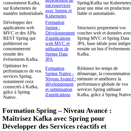
déploiement de
consomment Kafka,
Spring/Kafka sur Kubernetes
microservices
sur Kubernetes de
pour une mise en production
avec Spring et
manière industrialisée.
fiable et automatisée.
Kubernetes
Développer des
Formation
applications web
Spring :
Structurez proprement vos
MVC et des APIs
Développement
couches web et données ave
REST Spring qui
d'applications
Spring MVC et Spring Data
publieront ou
web MVC et
JPA, base idéale pour intégre
consommeront
utilisation de
ensuite un bus d’événements
ensuite des
Spring Data
Kafka.
événements Kafka.
JPA
Optimiser les
Formation
Réduisez les temps de
performances de vos
Spring Native -
démarrage, la consommation
services Spring,
Niveau Avancé :
mémoire et améliorez la
notamment ceux
développement
performance globale de vos
connectés à Kafka,
et optimisation
services Spring utilisant
grâce à Spring
d'applications
Kafka, grâce à Spring Native
Native.
Formation Spring – Niveau Avancé :
Maîtrisez Kafka avec Spring pour
Développer des Services réactifs et