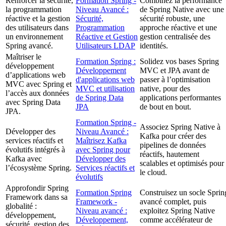
Renforcer la sécurité,
Formation Spring -
Combinez la performance
la programmation
Niveau Avancé :
de Spring Native avec une
réactive et la gestion
Sécurité,
sécurité robuste, une
des utilisateurs dans
Programmation
approche réactive et une
un environnement
Réactive et Gestion
gestion centralisée des
Spring avancé.
Utilisateurs LDAP
identités.
Maîtriser le
Formation Spring :
Solidez vos bases Spring
développement
Développement
MVC et JPA avant de
d’applications web
d'applications web
passer à l’optimisation
MVC avec Spring et
MVC et utilisation
native, pour des
l’accès aux données
de Spring Data
applications performantes
avec Spring Data
JPA
de bout en bout.
JPA.
Formation Spring -
Associez Spring Native à
Développer des
Niveau Avancé :
Kafka pour créer des
services réactifs et
Maîtrisez Kafka
pipelines de données
évolutifs intégrés à
avec Spring pour
réactifs, hautement
Kafka avec
Développer des
scalables et optimisés pour
l’écosystème Spring.
Services réactifs et
le cloud.
évolutifs
Approfondir Spring
Formation Spring
Construisez un socle Sprin
Framework dans sa
Framework -
avancé complet, puis
globalité :
Niveau avancé :
exploitez Spring Native
développement,
Développement,
comme accélérateur de
sécurité, gestion des