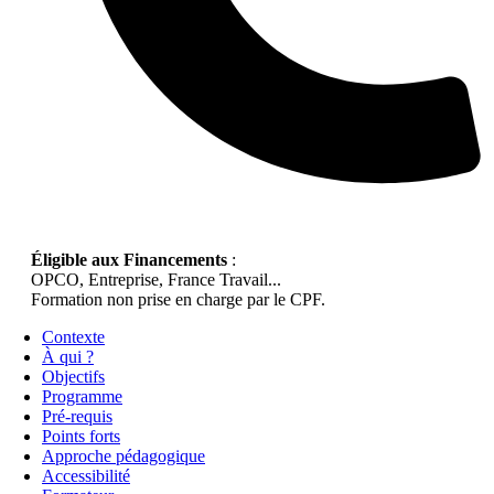
Éligible aux Financements
:
OPCO, Entreprise, France Travail...
Formation non prise en charge par le CPF.
Contexte
À qui ?
Objectifs
Programme
Pré-requis
Points forts
Approche pédagogique
Accessibilité