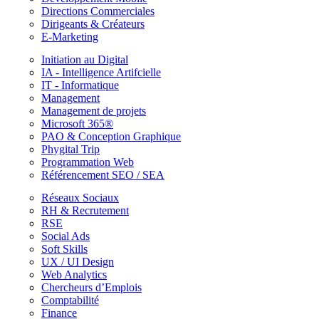
Directions Commerciales
Dirigeants & Créateurs
E-Marketing
Initiation au Digital
IA - Intelligence Artifcielle
IT - Informatique
Management
Management de projets
Microsoft 365®
PAO & Conception Graphique
Phygital Trip
Programmation Web
Référencement SEO / SEA
Réseaux Sociaux
RH & Recrutement
RSE
Social Ads
Soft Skills
UX / UI Design
Web Analytics
Chercheurs d’Emplois
Comptabilité
Finance