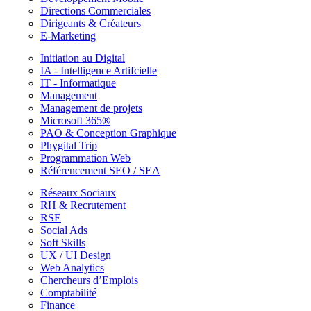
Directions Commerciales
Dirigeants & Créateurs
E-Marketing
Initiation au Digital
IA - Intelligence Artifcielle
IT - Informatique
Management
Management de projets
Microsoft 365®
PAO & Conception Graphique
Phygital Trip
Programmation Web
Référencement SEO / SEA
Réseaux Sociaux
RH & Recrutement
RSE
Social Ads
Soft Skills
UX / UI Design
Web Analytics
Chercheurs d’Emplois
Comptabilité
Finance