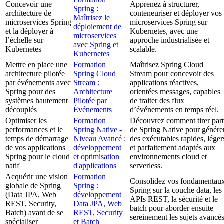
Concevoir une
Apprenez à structurer,
Spring :
architecture de
conteneuriser et déployer vos
Maîtrisez le
microservices Spring
microservices Spring sur
déploiement de
et la déployer à
Kubernetes, avec une
microservices
l’échelle sur
approche industrialisée et
avec Spring et
Kubernetes
scalable.
Kubernetes
Mettre en place une
Formation
Maîtrisez Spring Cloud
architecture pilotée
Spring Cloud
Stream pour concevoir des
par événements avec
Stream :
applications réactives,
Spring pour des
Architecture
orientées messages, capables
systèmes hautement
Pilotée par
de traiter des flux
découplés
Événements
d’événements en temps réel.
Optimiser les
Formation
Découvrez comment tirer part
performances et le
Spring Native -
de Spring Native pour génére
temps de démarrage
Niveau Avancé :
des exécutables rapides, léger
de vos applications
développement
et parfaitement adaptés aux
Spring pour le cloud
et optimisation
environnements cloud et
natif
d'applications
serverless.
Acquérir une vision
Formation
Consolidez vos fondamentau
globale de Spring
Spring :
Spring sur la couche data, les
(Data JPA, Web
développement
APIs REST, la sécurité et le
REST, Security,
Data JPA, Web
batch pour aborder ensuite
Batch) avant de se
REST, Security
sereinement les sujets avancés
spécialiser
et Batch