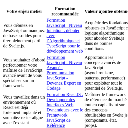
Formation
Votre enjeu métier
Valeur ajoutée obtenu
recommandée
Formation
Acquérir des fondations
Vous débutez en
JavaScript - Niveau
robustes en JavaScript e
JavaScript ou manquez
Initiation : débuter
logique algorithmique
de bases solides pour
avec
pour aborder Svelte.js
tirer pleinement parti
l’Algorithmique et
dans de bonnes
de Svelte.js.
TypeScript pour le
conditions.
développement web
Formation
Approfondir les
Vous souhaitez d’abord
JavaScript - Niveau
concepts avancés de
perfectionner votre
Avancé :
JavaScript
maîtrise de JavaScript
Programmation
(asynchronisme,
avancé avant de vous
JavaScript -
patterns, performance)
spécialiser sur un
Devenez Expert en
pour exploiter tout le
framework.
Codage
potentiel de Svelte.js.
Formation ReactJS :
Maîtriser le framework
Vous travaillez dans un
Développer des
de référence du marché
environnement où
Interfaces Web
tout en capitalisant sur
React est déjà
Dynamiques avec le
des concepts
fortement implanté et
Framework
réutilisables en Svelte.js
souhaitez rester aligné
JavaScript de
(composants, état,
avec l’existant.
Référence
props).