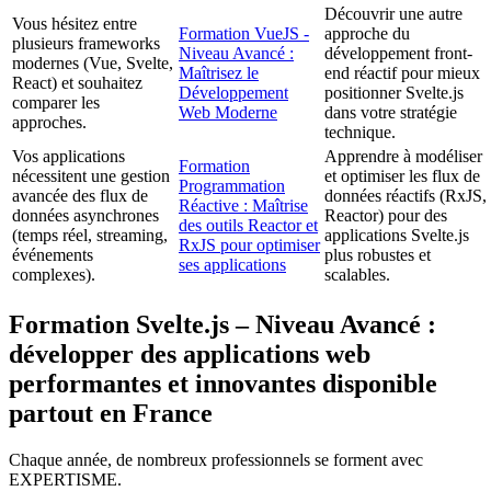
Découvrir une autre
Vous hésitez entre
Formation VueJS -
approche du
plusieurs frameworks
Niveau Avancé :
développement front-
modernes (Vue, Svelte,
Maîtrisez le
end réactif pour mieux
React) et souhaitez
Développement
positionner Svelte.js
comparer les
Web Moderne
dans votre stratégie
approches.
technique.
Vos applications
Apprendre à modéliser
Formation
nécessitent une gestion
et optimiser les flux de
Programmation
avancée des flux de
données réactifs (RxJS,
Réactive : Maîtrise
données asynchrones
Reactor) pour des
des outils Reactor et
(temps réel, streaming,
applications Svelte.js
RxJS pour optimiser
événements
plus robustes et
ses applications
complexes).
scalables.
Formation Svelte.js – Niveau Avancé :
développer des applications web
performantes et innovantes disponible
partout en France
Chaque année, de nombreux professionnels se forment avec
EXPERTISME.