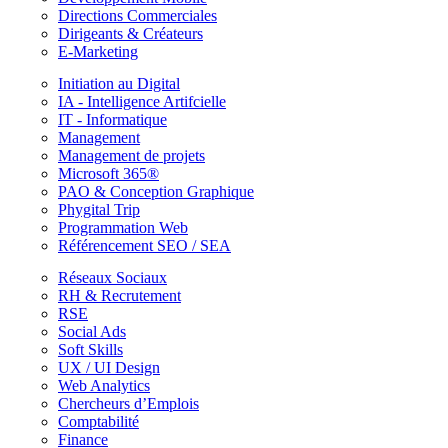
Directions Commerciales
Dirigeants & Créateurs
E-Marketing
Initiation au Digital
IA - Intelligence Artifcielle
IT - Informatique
Management
Management de projets
Microsoft 365®
PAO & Conception Graphique
Phygital Trip
Programmation Web
Référencement SEO / SEA
Réseaux Sociaux
RH & Recrutement
RSE
Social Ads
Soft Skills
UX / UI Design
Web Analytics
Chercheurs d’Emplois
Comptabilité
Finance