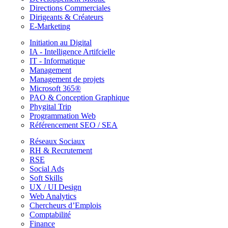
Directions Commerciales
Dirigeants & Créateurs
E-Marketing
Initiation au Digital
IA - Intelligence Artifcielle
IT - Informatique
Management
Management de projets
Microsoft 365®
PAO & Conception Graphique
Phygital Trip
Programmation Web
Référencement SEO / SEA
Réseaux Sociaux
RH & Recrutement
RSE
Social Ads
Soft Skills
UX / UI Design
Web Analytics
Chercheurs d’Emplois
Comptabilité
Finance