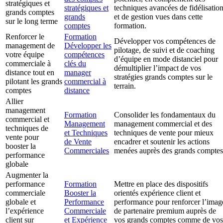
stratégiques et
stratégiques et
techniques avancées de fidélisatio
grands comptes
grands
et de gestion vues dans cette
sur le long terme
comptes
formation.
Renforcer le
Formation
Développer vos compétences de
management de
Développer les
pilotage, de suivi et de coaching
votre équipe
compétences
d’équipe en mode distanciel pour
commerciale à
clés du
démultiplier l’impact de vos
distance tout en
manager
stratégies grands comptes sur le
pilotant les grands
commercial à
terrain.
comptes
distance
Allier
management
Formation
Consolider les fondamentaux du
commercial et
Management
management commercial et des
techniques de
et Techniques
techniques de vente pour mieux
vente pour
de Vente
encadrer et soutenir les actions
booster la
Commerciales
menées auprès des grands comptes
performance
globale
Augmenter la
performance
Formation
Mettre en place des dispositifs
commerciale
Booster la
orientés expérience client et
globale et
Performance
performance pour renforcer l’imag
l’expérience
Commerciale
de partenaire premium auprès de
client sur
et Expérience
vos grands comptes comme de vos