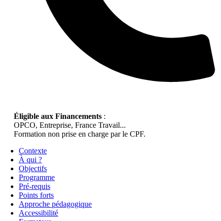
Éligible aux Financements
:
OPCO, Entreprise, France Travail...
Formation non prise en charge par le CPF.
Contexte
À qui ?
Objectifs
Programme
Pré-requis
Points forts
Approche pédagogique
Accessibilité