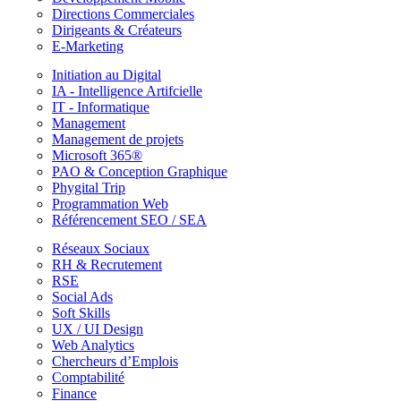
Directions Commerciales
Dirigeants & Créateurs
E-Marketing
Initiation au Digital
IA - Intelligence Artifcielle
IT - Informatique
Management
Management de projets
Microsoft 365®
PAO & Conception Graphique
Phygital Trip
Programmation Web
Référencement SEO / SEA
Réseaux Sociaux
RH & Recrutement
RSE
Social Ads
Soft Skills
UX / UI Design
Web Analytics
Chercheurs d’Emplois
Comptabilité
Finance