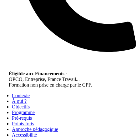
Éligible aux Financements
:
OPCO, Entreprise, France Travail...
Formation non prise en charge par le CPF.
Contexte
À qui ?
Objectifs
Programme
Pré-requis
Points forts
Approche pédagogique
Accessibilité