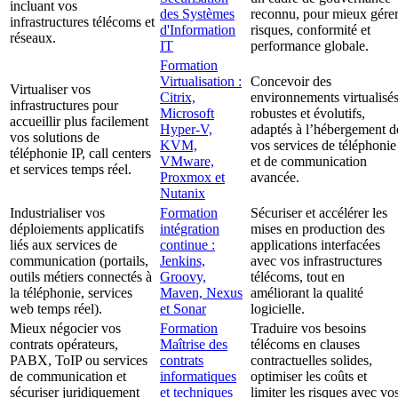
incluant vos
des Systèmes
reconnu, pour mieux gére
infrastructures télécoms et
d'Information
risques, conformité et
réseaux.
IT
performance globale.
Formation
Virtualisation :
Concevoir des
Virtualiser vos
Citrix,
environnements virtualisé
infrastructures pour
Microsoft
robustes et évolutifs,
accueillir plus facilement
Hyper-V,
adaptés à l’hébergement d
vos solutions de
KVM,
vos services de téléphonie
téléphonie IP, call centers
VMware,
et de communication
et services temps réel.
Proxmox et
avancée.
Nutanix
Industrialiser vos
Formation
Sécuriser et accélérer les
déploiements applicatifs
intégration
mises en production des
liés aux services de
continue :
applications interfacées
communication (portails,
Jenkins,
avec vos infrastructures
outils métiers connectés à
Groovy,
télécoms, tout en
la téléphonie, services
Maven, Nexus
améliorant la qualité
web temps réel).
et Sonar
logicielle.
Mieux négocier vos
Formation
Traduire vos besoins
contrats opérateurs,
Maîtrise des
télécoms en clauses
PABX, ToIP ou services
contrats
contractuelles solides,
de communication et
informatiques
optimiser les coûts et
sécuriser juridiquement
et techniques
limiter les risques avec vo