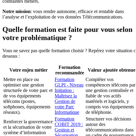
contraintes métiers.
Notre mission
: vous rendre autonome, efficace et rentable dans
l’analyse et l’exploitation de vos données Télécommunications.
Quelle formation est faite pour vous selon
votre problématique ?
Vous ne savez pas quelle formation choisir ? Repérez votre situation c
dessous :
Formation
Votre enjeu métier
Valeur ajoutée obtenue
recommandée
Mettre en place ou
Formation
Compléter vos
optimiser une gestion
GLPI - Niveau
compétences télécoms par
structurée de votre parc et
Initiation :
une gestion centralisée et
de vos équipements
Maîtrisez la
fiable de vos actifs
télécoms (postes,
Gestion de
matériels et logiciels, y
softphones, équipements
votre Parc
compris vos équipements
réseaux).
Informatique
de téléphonie.
Formation
Structurer vos décisions
Renforcer la gouvernance
COBIT 2019 :
autour des
et la sécurisation de votre
Gestion et
télécommunications dans
système d’information
Sécurisation
un cadre de gouvernance