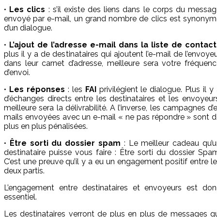
•
Les clics
: s’il existe des liens dans le corps du messa
envoyé par e-mail, un grand nombre de clics est synonym
d’un dialogue.
•
L’ajout de l’adresse e-mail dans la liste de contact
plus il y a de destinataires qui ajoutent l’e-mail de l’envoye
dans leur carnet d’adresse, meilleure sera votre fréquen
d’envoi.
•
Les réponses
: les
FAI
privilégient le dialogue. Plus il y
d’échanges directs entre les destinataires et les envoyeur
meilleure sera la délivrabilité. A l’inverse, les campagnes d’
mails envoyées avec un e-mail « ne pas répondre » sont 
plus en plus pénalisées.
•
Être sorti du dossier spam
: Le meilleur cadeau qu’
destinataire puisse vous faire : Être sorti du dossier Spa
C’est une preuve qu’il y a eu un engagement positif entre l
deux partis.
L’engagement entre destinataires et envoyeurs est don
essentiel.
Les destinataires verront de plus en plus de messages q