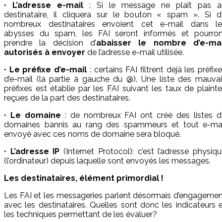
•
L’adresse e-mail
: Si le message ne plaît pas a
destinataire, il cliquera sur le bouton « spam ». Si d
nombreux destinataires envoient cet e-mail dans le
abysses du spam, les FAI seront informés et pourron
prendre la décision d’
abaisser le nombre d’e-mai
autorisés à envoyer
de l’adresse e-mail utilisée.
•
Le préfixe d’e-mail
: certains FAI filtrent déjà les préfix
d’e-mail (la partie à gauche du @). Une liste des mauva
préfixes est établie par les FAI suivant les taux de plaint
reçues de la part des destinataires.
•
Le domaine
: de nombreux FAI ont créé des listes d
domaines bannis au rang des spammeurs et tout e-mai
envoyé avec ces noms de domaine sera bloqué.
•
L’adresse IP
(Internet Protocol): c’est l’adresse physiq
(l’ordinateur) depuis laquelle sont envoyés les messages.
Les destinataires, élément primordial !
Les FAI et les messageries parlent désormais d’engageme
avec les destinataires. Quelles sont donc les indicateurs 
les techniques permettant de les évaluer?