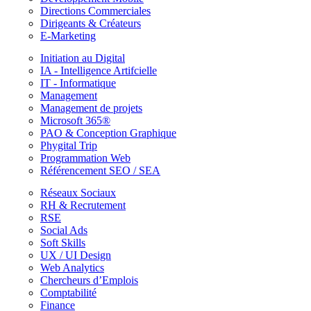
Directions Commerciales
Dirigeants & Créateurs
E-Marketing
Initiation au Digital
IA - Intelligence Artifcielle
IT - Informatique
Management
Management de projets
Microsoft 365®
PAO & Conception Graphique
Phygital Trip
Programmation Web
Référencement SEO / SEA
Réseaux Sociaux
RH & Recrutement
RSE
Social Ads
Soft Skills
UX / UI Design
Web Analytics
Chercheurs d’Emplois
Comptabilité
Finance