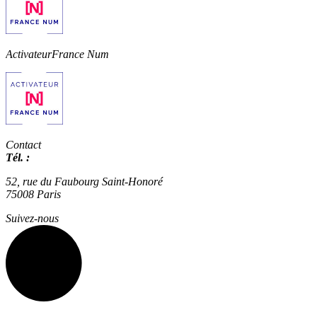
Activateur
France Num
Contact
Tél. :
01 42 66 36 42
agence@expertisme.com
52, rue du Faubourg Saint-Honoré
75008 Paris
Suivez-nous