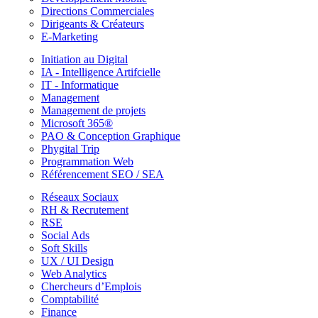
Directions Commerciales
Dirigeants & Créateurs
E-Marketing
Initiation au Digital
IA - Intelligence Artifcielle
IT - Informatique
Management
Management de projets
Microsoft 365®
PAO & Conception Graphique
Phygital Trip
Programmation Web
Référencement SEO / SEA
Réseaux Sociaux
RH & Recrutement
RSE
Social Ads
Soft Skills
UX / UI Design
Web Analytics
Chercheurs d’Emplois
Comptabilité
Finance