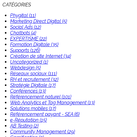
CATÉGORIES
Phygital (11)
Marketing Direct Digital (5)
Social Ads (12)
Chatbots (4)
EXPERTISME (22)
Formation Digitale (35)
Supports (126)
Création de site Internet (34)
Uncategorized (1)
Webdesign (5)
Réseaux sociaux (111)
RH et recrutement (32)
Stratégie Digitale (17)
Conférences (13)
Référencement naturel (101)
Web Analytics et Tag Management (13)
Solutions mobiles (17)
Référencement payant - SEA (6)
e-Réputation (15)
AB Testing (2)
Community Management (29)