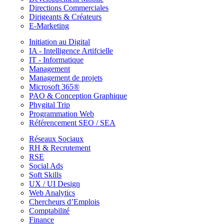
Directions Commerciales
Dirigeants & Créateurs
E-Marketing
Initiation au Digital
IA - Intelligence Artifcielle
IT - Informatique
Management
Management de projets
Microsoft 365®
PAO & Conception Graphique
Phygital Trip
Programmation Web
Référencement SEO / SEA
Réseaux Sociaux
RH & Recrutement
RSE
Social Ads
Soft Skills
UX / UI Design
Web Analytics
Chercheurs d’Emplois
Comptabilité
Finance