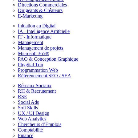
Directions Commerciales
Dirigeants & Créateurs
E-Marketing
Initiation au Digital
IA - Intelligence Artifcielle
IT - Informatique
Management
Management de projets
Microsoft 365®
PAO & Conception Graphique
Phygital Trip
Programmation Web
Référencement SEO / SEA
Réseaux Sociaux
RH & Recrutement
RSE
Social Ads
Soft Skills
UX / UI Design
Web Analytics
Chercheurs d’Emplois
Comptabilité
Finance