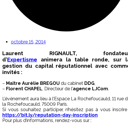
octobre 15, 2014
Laurent RIGNAULT
, fondateu
d’
Expertisme
animera la table ronde, sur
l
gestion du capital réputationnel
avec comm
invités :
–
Maître Aurélie BREGOU
du cabinet
DDG
,
–
Florent CHAPEL
, Directeur de l’
agence LJCom
.
L’événement aura lieu à l’Espace La Rochefoucauld, 11 rue 
la Rochefoucauld, 75009 Paris.
Si vous souhaitez participer, n’hésitez pas à vous inscrire
https://bit.ly/reputation-day-inscription
Pour plus d’informations, rendez-vous sur :