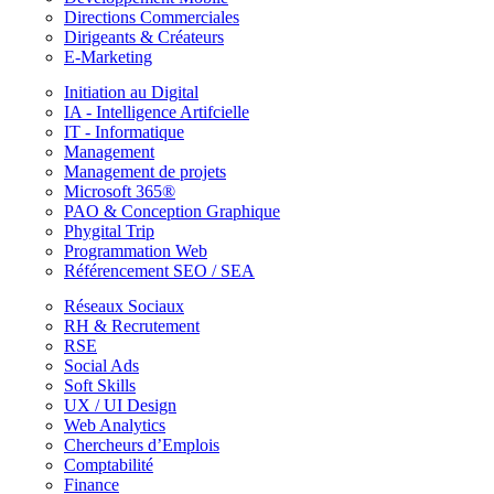
Directions Commerciales
Dirigeants & Créateurs
E-Marketing
Initiation au Digital
IA - Intelligence Artifcielle
IT - Informatique
Management
Management de projets
Microsoft 365®
PAO & Conception Graphique
Phygital Trip
Programmation Web
Référencement SEO / SEA
Réseaux Sociaux
RH & Recrutement
RSE
Social Ads
Soft Skills
UX / UI Design
Web Analytics
Chercheurs d’Emplois
Comptabilité
Finance