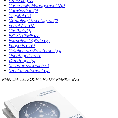
AB Testing (2)
Community Management (29)
Gamification (3)
Phygital (11)
Marketing Direct Digital (5)
Social Ads (12)
Chatbots (4)
EXPERTISME (22)
Formation Digitale (35)
Supports (126)
Création de site Internet (34)
Uncategorized (1)
Webdesign (5)
Réseaux sociaux (111)
RH et recrutement (32)
MANUEL DU SOCIAL MÉDIA MARKETING