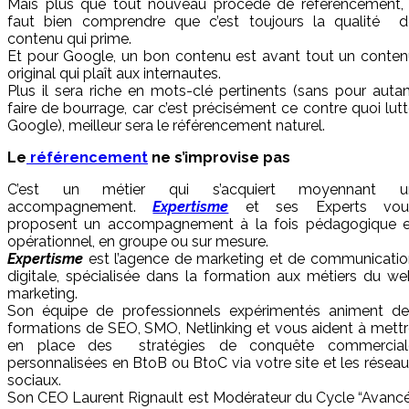
Mais plus que tout nouveau procédé de référencement, i
faut bien comprendre que c’est toujours la qualité d
contenu qui prime.
Et pour Google, un bon contenu est avant tout un conten
original qui plaît aux internautes.
Plus il sera riche en mots-clé pertinents (sans pour auta
faire de bourrage, car c’est précisément ce contre quoi lut
Google), meilleur sera le référencement naturel.
Le
référencement
ne s’improvise pas
C’est un métier qui s’acquiert moyennant u
accompagnement.
Expertisme
et ses Experts vou
proposent un accompagnement à la fois pédagogique e
opérationnel, en groupe ou sur mesure.
Expertisme
est l’agence de marketing et de communicatio
digitale, spécialisée dans la formation aux métiers du w
marketing.
Son équipe de professionnels expérimentés animent de
formations de SEO, SMO, Netlinking et vous aident à mett
en place des stratégies de conquête commercial
personnalisées en BtoB ou BtoC via votre site et les résea
sociaux.
Son CEO Laurent Rignault est Modérateur du Cycle “Avanc