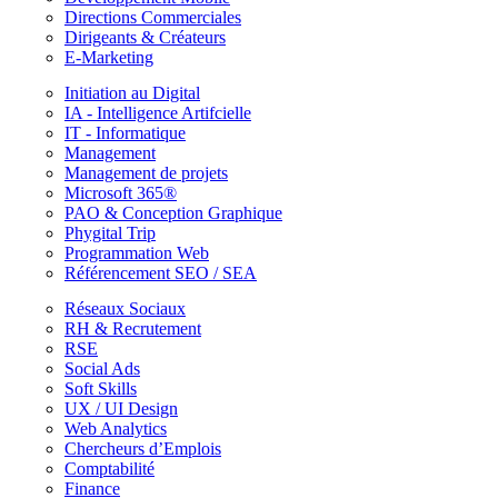
Directions Commerciales
Dirigeants & Créateurs
E-Marketing
Initiation au Digital
IA - Intelligence Artifcielle
IT - Informatique
Management
Management de projets
Microsoft 365®
PAO & Conception Graphique
Phygital Trip
Programmation Web
Référencement SEO / SEA
Réseaux Sociaux
RH & Recrutement
RSE
Social Ads
Soft Skills
UX / UI Design
Web Analytics
Chercheurs d’Emplois
Comptabilité
Finance