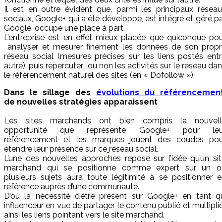
Il est en outre évident que, parmi les principaux résea
sociaux, Google+ qui a été développé, est intégré et géré p
Google, occupe une place à part.
L’entreprise est en effet mieux placée que quiconque po
analyser et mesurer finement les données de son propr
réseau social (mesures précises sur les liens postés ent
autre), puis répercuter ou non les activités sur le réseau da
le référencement naturel des sites (en « Dofollow »).
Dans le sillage des
évolutions du référencemen
de nouvelles stratégies apparaissent
Les sites marchands ont bien compris la nouvell
opportunité que représente Google+ pour leu
référencement et les marques jouent des coudes pou
étendre leur présence sur ce
réseau social.
L’une des nouvelles approches repose sur l’idée qu’un si
marchand qui se positionne comme expert sur un o
plusieurs sujets aura toute légitimité à se positionner 
référence auprès d’une communauté.
D’où la nécessité d’être présent sur Google+ en tant qu
influenceur en vue de partager le contenu publié et multipli
ainsi les liens pointant vers le site marchand.