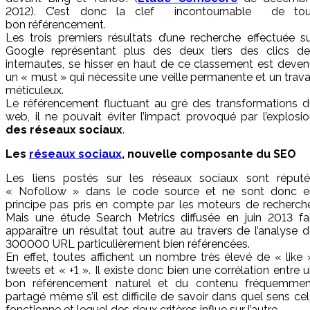
2012). C’est donc la clef incontournable de tou
bon
référencement.
Les trois premiers résultats d’une recherche effectuée s
Google représentant plus des deux tiers des clics de
internautes, se hisser en haut de ce classement est deve
un « must » qui nécessite une veille permanente et un trava
méticuleux.
Le référencement fluctuant au gré des transformations d
web, il ne pouvait éviter l’impact provoqué par l’explosi
des réseaux sociaux
.
Les
réseaux sociaux
, nouvelle composante du SEO
Les liens postés sur les réseaux sociaux sont réputé
« Nofollow » dans le code source et ne sont donc e
principe pas pris en compte par les moteurs de recherch
Mais une étude Search Metrics diffusée en juin 2013 fai
apparaître un résultat tout autre au travers de l’analyse 
300000 URL particulièrement bien référencées.
En effet, toutes affichent un nombre très élevé de « like 
tweets et « +1 ». Il existe donc bien une corrélation entre 
bon référencement naturel et du contenu fréquemmen
partagé même s’il est difficile de savoir dans quel sens ce
fonctionne et lequel des deux critères influe sur l’autre.