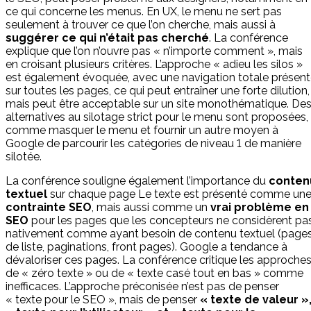
ce qui concerne les menus. En UX, le menu ne sert pas
seulement à trouver ce que l’on cherche, mais aussi à
suggérer ce qui n’était pas cherché
. La conférence
explique que l’on n’ouvre pas « n’importe comment », mais
en croisant plusieurs critères. L’approche « adieu les silos »
est également évoquée, avec une navigation totale présen
sur toutes les pages, ce qui peut entraîner une forte dilution,
mais peut être acceptable sur un site monothématique. De
alternatives au silotage strict pour le menu sont proposées,
comme masquer le menu et fournir un autre moyen à
Google de parcourir les catégories de niveau 1 de manière
silotée.
La conférence souligne également l’importance du
conten
textuel
sur chaque page Le texte est présenté comme un
contrainte SEO
, mais aussi comme un
vrai problème en
SEO
pour les pages que les concepteurs ne considèrent pa
nativement comme ayant besoin de contenu textuel (page
de liste, paginations, front pages). Google a tendance à
dévaloriser ces pages. La conférence critique les approche
de « zéro texte » ou de « texte casé tout en bas » comme
inefficaces. L’approche préconisée n’est pas de penser
« texte pour le SEO », mais de penser
« texte de valeur »