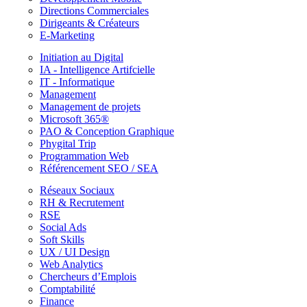
Directions Commerciales
Dirigeants & Créateurs
E-Marketing
Initiation au Digital
IA - Intelligence Artifcielle
IT - Informatique
Management
Management de projets
Microsoft 365®
PAO & Conception Graphique
Phygital Trip
Programmation Web
Référencement SEO / SEA
Réseaux Sociaux
RH & Recrutement
RSE
Social Ads
Soft Skills
UX / UI Design
Web Analytics
Chercheurs d’Emplois
Comptabilité
Finance