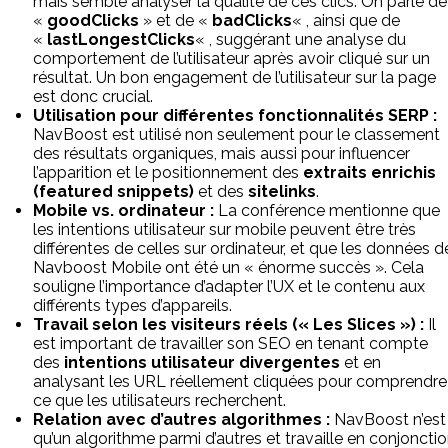
mais semble analyser la qualité de ces clics. On parle de
«
goodClicks
» et de «
badClicks
« , ainsi que de
«
lastLongestClicks
« , suggérant une analyse du
comportement de l’utilisateur après avoir cliqué sur un
résultat. Un bon engagement de l’utilisateur sur la page
est donc crucial.
Utilisation pour différentes fonctionnalités SERP :
NavBoost est utilisé non seulement pour le classement
des résultats organiques, mais aussi pour influencer
l’apparition et le positionnement des
extraits enrichis
(featured snippets)
et des
sitelinks
.
Mobile vs. ordinateur :
La conférence mentionne que
les intentions utilisateur sur mobile peuvent être très
différentes de celles sur ordinateur, et que les données d
Navboost Mobile ont été un « énorme succès ». Cela
souligne l’importance d’adapter l’UX et le contenu aux
différents types d’appareils.
Travail selon les visiteurs réels (« Les Slices ») :
Il
est important de travailler son SEO en tenant compte
des
intentions utilisateur divergentes
et en
analysant les URL réellement cliquées pour comprendre
ce que les utilisateurs recherchent.
Relation avec d’autres algorithmes :
NavBoost n’est
qu’un algorithme parmi d’autres et travaille en conjoncti