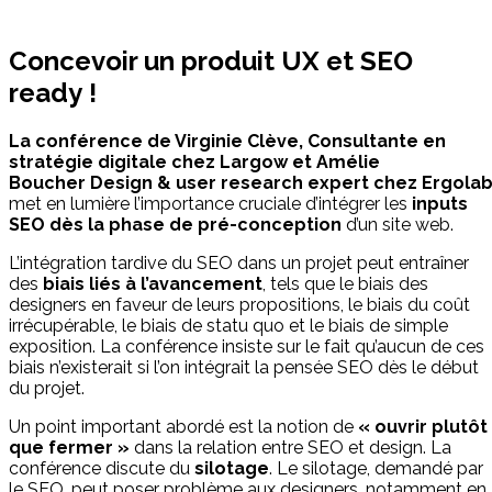
Concevoir un produit UX et SEO
ready !
La conférence de Virginie Clève, Consultante en
stratégie digitale chez Largow et Amélie
Boucher Design & user research expert chez Ergola
met en lumière l’importance cruciale d’intégrer les
inputs
SEO dès la phase de pré-conception
d’un site web.
L’intégration tardive du SEO dans un projet peut entraîner
des
biais liés à l’avancement
, tels que le biais des
designers en faveur de leurs propositions, le biais du coût
irrécupérable, le biais de statu quo et le biais de simple
exposition. La conférence insiste sur le fait qu’aucun de ces
biais n’existerait si l’on intégrait la pensée SEO dès le début
du projet.
Un point important abordé est la notion de
« ouvrir plutôt
que fermer »
dans la relation entre SEO et design. La
conférence discute du
silotage
. Le silotage, demandé par
le SEO, peut poser problème aux designers, notamment en