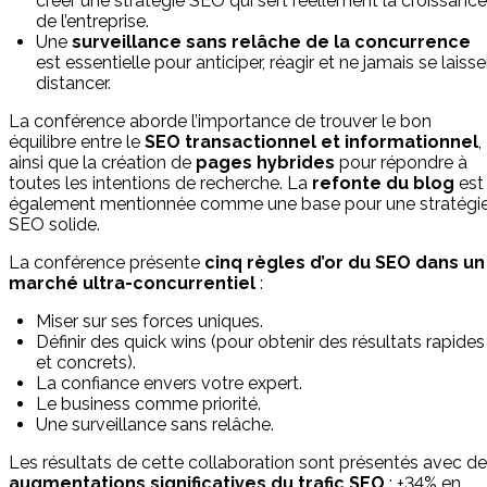
créer une stratégie SEO qui sert réellement la croissance
de l’entreprise.
Une
surveillance sans relâche de la concurrence
est essentielle pour anticiper, réagir et ne jamais se laisse
distancer.
La conférence aborde l’importance de trouver le bon
équilibre entre le
SEO transactionnel et informationnel
,
ainsi que la création de
pages hybrides
pour répondre à
toutes les intentions de recherche. La
refonte du blog
est
également mentionnée comme une base pour une stratégi
SEO solide.
La conférence présente
cinq règles d’or du SEO dans un
marché ultra-concurrentiel
:
Miser sur ses forces uniques.
Définir des quick wins (pour obtenir des résultats rapides
et concrets).
La confiance envers votre expert.
Le business comme priorité.
Une surveillance sans relâche.
Les résultats de cette collaboration sont présentés avec d
augmentations significatives du trafic SEO
: +34% en