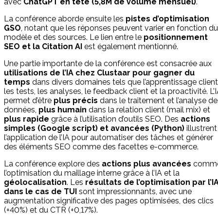
avec
ChatGPT en tête (5,8M de volume mensuel)
.
La conférence aborde ensuite les
pistes d’optimisation
GSO
, notant que les réponses peuvent varier en fonction du
modèle et des sources. Le lien entre le
positionnement
SEO et la Citation AI
est également mentionné.
Une partie importante de la conférence est consacrée aux
utilisations de l’IA chez Clustaar pour gagner du
temps
dans divers domaines tels que l’apprentissage client
les tests, les analyses, le feedback client et la proactivité. L’
permet d’être
plus précis
dans le traitement et l’analyse de
données,
plus humain
dans la relation client (mail mix) et
plus rapide
grâce à l’utilisation d’outils SEO. Des
actions
simples (Google script) et avancées (Python)
illustrent
l’application de l’IA pour automatiser des tâches et générer
des éléments SEO comme des facettes e-commerce.
La conférence explore des
actions plus avancées
comm
l’optimisation du maillage interne grâce à l’IA et la
géolocalisation
. Les
résultats de l’optimisation par l’I
dans le cas de TUI
sont impressionnants, avec une
augmentation significative des pages optimisées, des clics
(+40%) et du CTR (+0,17%).