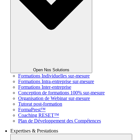
Open Nos Solutions
Formations Individuelles sur-mesure
Formations Intra-entreprise sur-mesure
Formations Inter-entreprise
Conception de formations 100% sur-mesure
Organisation de Webinar sur-mesure
Tutorat post-formation
FormaPrest™
Coaching RESET™
Plan de Développement des Compétences
Expertises & Prestations