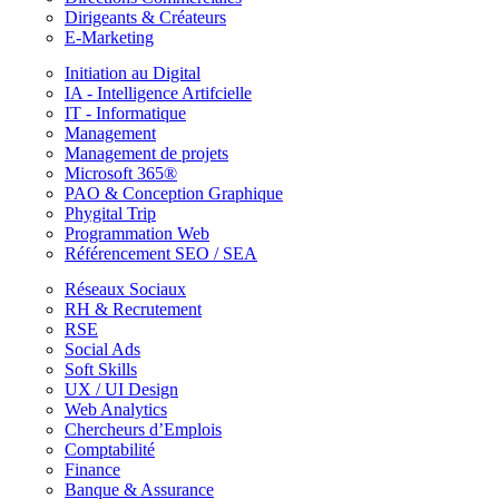
Dirigeants & Créateurs
E-Marketing
Initiation au Digital
IA - Intelligence Artifcielle
IT - Informatique
Management
Management de projets
Microsoft 365®
PAO & Conception Graphique
Phygital Trip
Programmation Web
Référencement SEO / SEA
Réseaux Sociaux
RH & Recrutement
RSE
Social Ads
Soft Skills
UX / UI Design
Web Analytics
Chercheurs d’Emplois
Comptabilité
Finance
Banque & Assurance