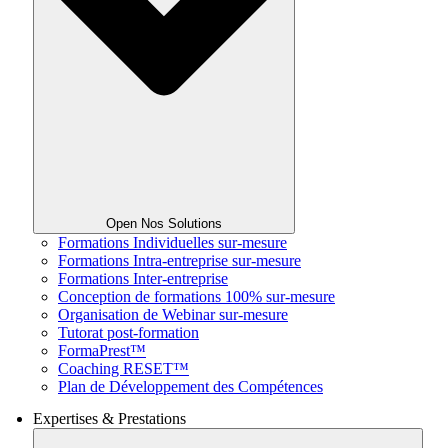
Open Nos Solutions
Formations Individuelles sur-mesure
Formations Intra-entreprise sur-mesure
Formations Inter-entreprise
Conception de formations 100% sur-mesure
Organisation de Webinar sur-mesure
Tutorat post-formation
FormaPrest™
Coaching RESET™
Plan de Développement des Compétences
Expertises & Prestations