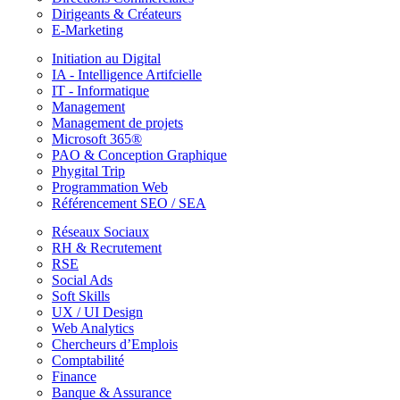
Dirigeants & Créateurs
E-Marketing
Initiation au Digital
IA - Intelligence Artifcielle
IT - Informatique
Management
Management de projets
Microsoft 365®
PAO & Conception Graphique
Phygital Trip
Programmation Web
Référencement SEO / SEA
Réseaux Sociaux
RH & Recrutement
RSE
Social Ads
Soft Skills
UX / UI Design
Web Analytics
Chercheurs d’Emplois
Comptabilité
Finance
Banque & Assurance