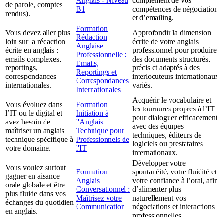
Anglais - Niveau
complément de vos
de parole, comptes
B1
compétences de négociatio
rendus).
et d’emailing.
Formation
Vous devez aller plus
Approfondir la dimension
Rédaction
loin sur la rédaction
écrite de votre anglais
Anglaise
écrite en anglais :
professionnel pour produire
Professionnelle :
emails complexes,
des documents structurés,
Emails,
reportings,
précis et adaptés à des
Reportings et
correspondances
interlocuteurs internationau
Correspondances
internationales.
variés.
Internationales
Acquérir le vocabulaire et
Vous évoluez dans
Formation
les tournures propres à l’IT
l’IT ou le digital et
Initiation à
pour dialoguer efficacemen
avez besoin de
l'Anglais
avec des équipes
maîtriser un anglais
Technique pour
techniques, éditeurs de
technique spécifique à
Professionnels de
logiciels ou prestataires
votre domaine.
l'IT
internationaux.
Développer votre
Vous voulez surtout
Formation
spontanéité, votre fluidité et
gagner en aisance
Anglais
votre confiance à l’oral, afi
orale globale et être
Conversationnel :
d’alimenter plus
plus fluide dans vos
Maîtrisez votre
naturellement vos
échanges du quotidien
Communication
négociations et interactions
en anglais.
professionnelles.