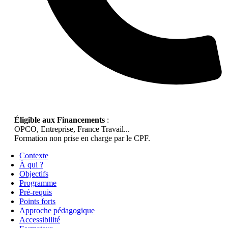
Éligible aux Financements
:
OPCO, Entreprise, France Travail...
Formation non prise en charge par le CPF.
Contexte
À qui ?
Objectifs
Programme
Pré-requis
Points forts
Approche pédagogique
Accessibilité