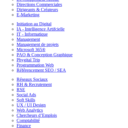
Directions Commerciales
Dirigeants & Créateurs
E-Marketing
Initiation au Digital
IA - Intelligence Artifcielle
IT - Informatique
Management
Management de projets
Microsoft 365®
PAO & Conception Graphique
Phygital Trip
Programmation Web
Référencement SEO / SEA
Réseaux Sociaux
RH & Recrutement
RSE
Social Ads
Soft Skills
UX / UI Design
Web Analytics
Chercheurs d’Emplois
Comptabilité
Finance