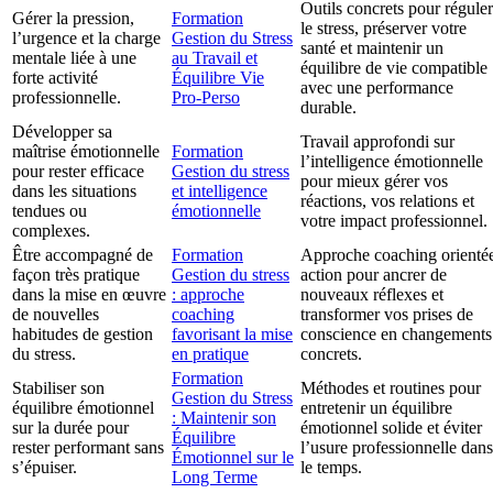
Outils concrets pour réguler
Gérer la pression,
Formation
le stress, préserver votre
l’urgence et la charge
Gestion du Stress
santé et maintenir un
mentale liée à une
au Travail et
équilibre de vie compatible
forte activité
Équilibre Vie
avec une performance
professionnelle.
Pro-Perso
durable.
Développer sa
Travail approfondi sur
maîtrise émotionnelle
Formation
l’intelligence émotionnelle
pour rester efficace
Gestion du stress
pour mieux gérer vos
dans les situations
et intelligence
réactions, vos relations et
tendues ou
émotionnelle
votre impact professionnel.
complexes.
Être accompagné de
Formation
Approche coaching orienté
façon très pratique
Gestion du stress
action pour ancrer de
dans la mise en œuvre
: approche
nouveaux réflexes et
de nouvelles
coaching
transformer vos prises de
habitudes de gestion
favorisant la mise
conscience en changements
du stress.
en pratique
concrets.
Formation
Stabiliser son
Méthodes et routines pour
Gestion du Stress
équilibre émotionnel
entretenir un équilibre
: Maintenir son
sur la durée pour
émotionnel solide et éviter
Équilibre
rester performant sans
l’usure professionnelle dans
Émotionnel sur le
s’épuiser.
le temps.
Long Terme