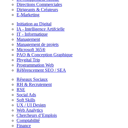
Directions Commerciales
Dirigeants & Créateurs
E-Marketing
Initiation au Digital
IA - Intelligence Artifcielle
IT - Informatique
Management
Management de projets
Microsoft 365®
PAO & Conception Graphique
Phygital Trip
Programmation Web
Référencement SEO / SEA
Réseaux Sociaux
RH & Recrutement
RSE
Social Ads
Soft Skills
UX / UI Design
Web Analytics
Chercheurs d’Emplois
Comptabilité
Finance