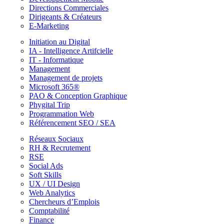
Directions Commerciales
Dirigeants & Créateurs
E-Marketing
Initiation au Digital
IA - Intelligence Artifcielle
IT - Informatique
Management
Management de projets
Microsoft 365®
PAO & Conception Graphique
Phygital Trip
Programmation Web
Référencement SEO / SEA
Réseaux Sociaux
RH & Recrutement
RSE
Social Ads
Soft Skills
UX / UI Design
Web Analytics
Chercheurs d’Emplois
Comptabilité
Finance