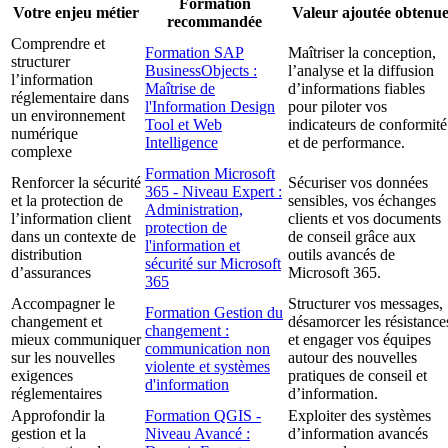
Formation
Votre enjeu métier
Valeur ajoutée obtenu
recommandée
Comprendre et
Formation SAP
Maîtriser la conception,
structurer
BusinessObjects :
l’analyse et la diffusion
l’information
Maîtrise de
d’informations fiables
réglementaire dans
l'Information Design
pour piloter vos
un environnement
Tool et Web
indicateurs de conformité
numérique
Intelligence
et de performance.
complexe
Formation Microsoft
Renforcer la sécurité
Sécuriser vos données
365 - Niveau Expert :
et la protection de
sensibles, vos échanges
Administration,
l’information client
clients et vos documents
protection de
dans un contexte de
de conseil grâce aux
l'information et
distribution
outils avancés de
sécurité sur Microsoft
d’assurances
Microsoft 365.
365
Accompagner le
Structurer vos messages,
Formation Gestion du
changement et
désamorcer les résistance
changement :
mieux communiquer
et engager vos équipes
communication non
sur les nouvelles
autour des nouvelles
violente et systèmes
exigences
pratiques de conseil et
d'information
réglementaires
d’information.
Approfondir la
Formation QGIS -
Exploiter des systèmes
gestion et la
Niveau Avancé :
d’information avancés