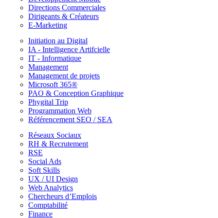
Directions Commerciales
Dirigeants & Créateurs
E-Marketing
Initiation au Digital
IA - Intelligence Artifcielle
IT - Informatique
Management
Management de projets
Microsoft 365®
PAO & Conception Graphique
Phygital Trip
Programmation Web
Référencement SEO / SEA
Réseaux Sociaux
RH & Recrutement
RSE
Social Ads
Soft Skills
UX / UI Design
Web Analytics
Chercheurs d’Emplois
Comptabilité
Finance