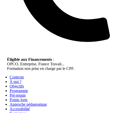
Éligible aux Financements
:
OPCO, Entreprise, France Travail...
Formation non prise en charge par le CPF.
Contexte
À qui ?
Objectifs
Programme
Pré-requis
Points forts
Approche pédagogique
Accessibilité