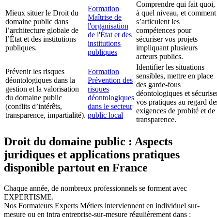
Comprendre qui fait quoi,
Formation
Mieux situer le Droit du
à quel niveau, et comment
Maîtrise de
domaine public dans
s’articulent les
l'organisation
l’architecture globale de
compétences pour
de l'État et des
l’État et des institutions
sécuriser vos projets
institutions
publiques.
impliquant plusieurs
publiques
acteurs publics.
Identifier les situations
Prévenir les risques
Formation
sensibles, mettre en place
déontologiques dans la
Prévention des
des garde-fous
gestion et la valorisation
risques
déontologiques et sécurise
du domaine public
déontologiques
vos pratiques au regard de
(conflits d’intérêts,
dans le secteur
exigences de probité et de
transparence, impartialité).
public local
transparence.
Droit du domaine public : Aspects
juridiques et applications pratiques
disponible partout en France
Chaque année, de nombreux professionnels se forment avec
EXPERTISME.
Nos Formateurs Experts Métiers interviennent en individuel sur-
mesure ou en intra entreprise-sur-mesure régulièrement dans :