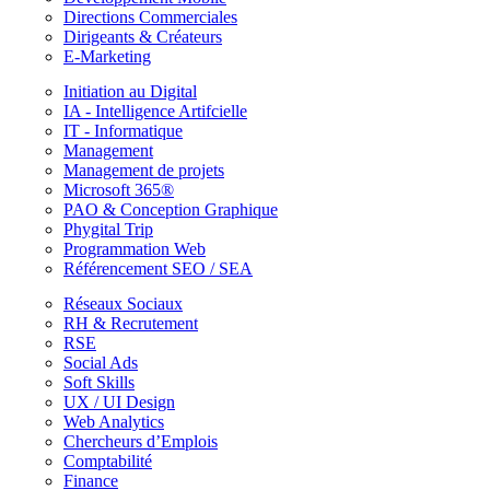
Directions Commerciales
Dirigeants & Créateurs
E-Marketing
Initiation au Digital
IA - Intelligence Artifcielle
IT - Informatique
Management
Management de projets
Microsoft 365®
PAO & Conception Graphique
Phygital Trip
Programmation Web
Référencement SEO / SEA
Réseaux Sociaux
RH & Recrutement
RSE
Social Ads
Soft Skills
UX / UI Design
Web Analytics
Chercheurs d’Emplois
Comptabilité
Finance