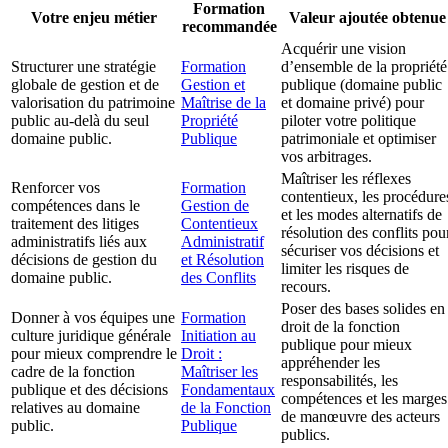
Formation
Votre enjeu métier
Valeur ajoutée obtenue
recommandée
Acquérir une vision
Structurer une stratégie
Formation
d’ensemble de la propriété
globale de gestion et de
Gestion et
publique (domaine public
valorisation du patrimoine
Maîtrise de la
et domaine privé) pour
public au-delà du seul
Propriété
piloter votre politique
domaine public.
Publique
patrimoniale et optimiser
vos arbitrages.
Maîtriser les réflexes
Renforcer vos
Formation
contentieux, les procédure
compétences dans le
Gestion de
et les modes alternatifs de
traitement des litiges
Contentieux
résolution des conflits pou
administratifs liés aux
Administratif
sécuriser vos décisions et
décisions de gestion du
et Résolution
limiter les risques de
domaine public.
des Conflits
recours.
Poser des bases solides en
Donner à vos équipes une
Formation
droit de la fonction
culture juridique générale
Initiation au
publique pour mieux
pour mieux comprendre le
Droit :
appréhender les
cadre de la fonction
Maîtriser les
responsabilités, les
publique et des décisions
Fondamentaux
compétences et les marges
relatives au domaine
de la Fonction
de manœuvre des acteurs
public.
Publique
publics.