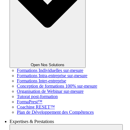
Open Nos Solutions
Formations Individuelles sur-mesure
Formations Intra-entreprise sur-mesure
Formations Inter-entreprise
Conception de formations 100% sur-mesure
Organisation de Webinar sur-mesure
Tutorat post-formation
FormaPrest™
Coaching RESET™
Plan de Développement des Compétences
Expertises & Prestations