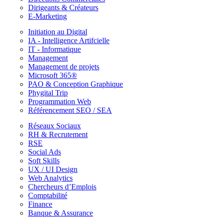
Dirigeants & Créateurs
E-Marketing
Initiation au Digital
IA - Intelligence Artifcielle
IT - Informatique
Management
Management de projets
Microsoft 365®
PAO & Conception Graphique
Phygital Trip
Programmation Web
Référencement SEO / SEA
Réseaux Sociaux
RH & Recrutement
RSE
Social Ads
Soft Skills
UX / UI Design
Web Analytics
Chercheurs d’Emplois
Comptabilité
Finance
Banque & Assurance