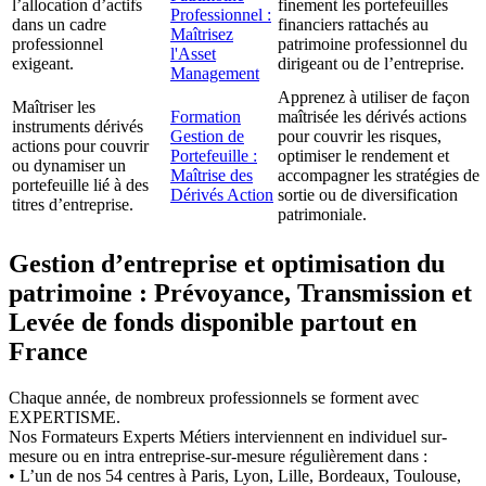
l’allocation d’actifs
finement les portefeuilles
Professionnel :
dans un cadre
financiers rattachés au
Maîtrisez
professionnel
patrimoine professionnel du
l'Asset
exigeant.
dirigeant ou de l’entreprise.
Management
Apprenez à utiliser de façon
Maîtriser les
Formation
maîtrisée les dérivés actions
instruments dérivés
Gestion de
pour couvrir les risques,
actions pour couvrir
Portefeuille :
optimiser le rendement et
ou dynamiser un
Maîtrise des
accompagner les stratégies de
portefeuille lié à des
Dérivés Action
sortie ou de diversification
titres d’entreprise.
patrimoniale.
Gestion d’entreprise et optimisation du
patrimoine : Prévoyance, Transmission et
Levée de fonds disponible partout en
France
Chaque année, de nombreux professionnels se forment avec
EXPERTISME.
Nos Formateurs Experts Métiers interviennent en individuel sur-
mesure ou en intra entreprise-sur-mesure régulièrement dans :
• L’un de nos 54 centres à Paris, Lyon, Lille, Bordeaux, Toulouse,