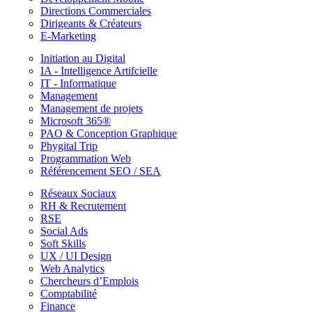
Directions Commerciales
Dirigeants & Créateurs
E-Marketing
Initiation au Digital
IA - Intelligence Artifcielle
IT - Informatique
Management
Management de projets
Microsoft 365®
PAO & Conception Graphique
Phygital Trip
Programmation Web
Référencement SEO / SEA
Réseaux Sociaux
RH & Recrutement
RSE
Social Ads
Soft Skills
UX / UI Design
Web Analytics
Chercheurs d’Emplois
Comptabilité
Finance