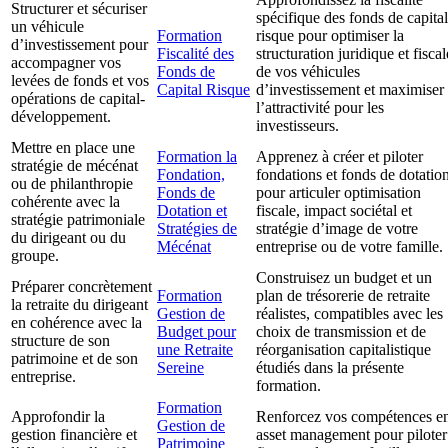
Structurer et sécuriser
spécifique des fonds de capital
un véhicule
Formation
risque pour optimiser la
d’investissement pour
Fiscalité des
structuration juridique et fiscal
accompagner vos
Fonds de
de vos véhicules
levées de fonds et vos
Capital Risque
d’investissement et maximiser
opérations de capital-
l’attractivité pour les
développement.
investisseurs.
Mettre en place une
Formation la
Apprenez à créer et piloter
stratégie de mécénat
Fondation,
fondations et fonds de dotatio
ou de philanthropie
Fonds de
pour articuler optimisation
cohérente avec la
Dotation et
fiscale, impact sociétal et
stratégie patrimoniale
Stratégies de
stratégie d’image de votre
du dirigeant ou du
Mécénat
entreprise ou de votre famille.
groupe.
Construisez un budget et un
Préparer concrètement
Formation
plan de trésorerie de retraite
la retraite du dirigeant
Gestion de
réalistes, compatibles avec les
en cohérence avec la
Budget pour
choix de transmission et de
structure de son
une Retraite
réorganisation capitalistique
patrimoine et de son
Sereine
étudiés dans la présente
entreprise.
formation.
Formation
Approfondir la
Renforcez vos compétences e
Gestion de
gestion financière et
asset management pour piloter
Patrimoine