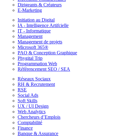
Dirigeants & Créateurs
E-Marketing
Initiation au Digital
IA - Intelligence Artifcielle
IT - Informatique
Management
Management de projets
Microsoft 365®
PAO & Conception Graphique
Phygital Trip
Programmation Web
Référencement SEO / SEA
Réseaux Sociaux
RH & Recrutement
RSE
Social Ads
Soft Skills
UX / UI Design
Web Analytics
Chercheurs d’Emplois
Comptabilité
Finance
Banque & Assurance