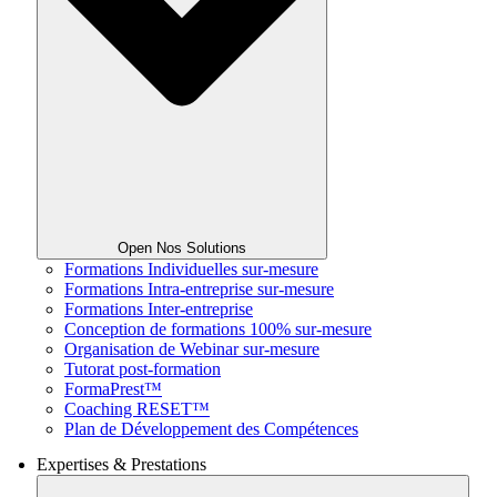
Open Nos Solutions
Formations Individuelles sur-mesure
Formations Intra-entreprise sur-mesure
Formations Inter-entreprise
Conception de formations 100% sur-mesure
Organisation de Webinar sur-mesure
Tutorat post-formation
FormaPrest™
Coaching RESET™
Plan de Développement des Compétences
Expertises & Prestations