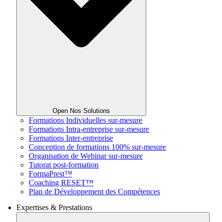
Open Nos Solutions
Formations Individuelles sur-mesure
Formations Intra-entreprise sur-mesure
Formations Inter-entreprise
Conception de formations 100% sur-mesure
Organisation de Webinar sur-mesure
Tutorat post-formation
FormaPrest™
Coaching RESET™
Plan de Développement des Compétences
Expertises & Prestations