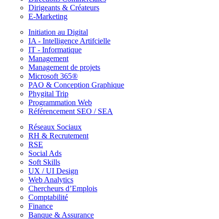
Dirigeants & Créateurs
E-Marketing
Initiation au Digital
IA - Intelligence Artifcielle
IT - Informatique
Management
Management de projets
Microsoft 365®
PAO & Conception Graphique
Phygital Trip
Programmation Web
Référencement SEO / SEA
Réseaux Sociaux
RH & Recrutement
RSE
Social Ads
Soft Skills
UX / UI Design
Web Analytics
Chercheurs d’Emplois
Comptabilité
Finance
Banque & Assurance