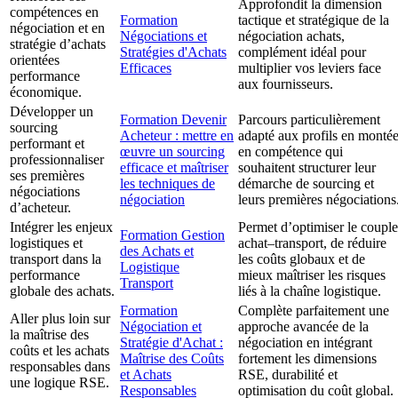
Approfondit la dimension
compétences en
Formation
tactique et stratégique de la
négociation et en
Négociations et
négociation achats,
stratégie d’achats
Stratégies d'Achats
complément idéal pour
orientées
Efficaces
multiplier vos leviers face
performance
aux fournisseurs.
économique.
Développer un
Formation Devenir
Parcours particulièrement
sourcing
Acheteur : mettre en
adapté aux profils en monté
performant et
œuvre un sourcing
en compétence qui
professionnaliser
efficace et maîtriser
souhaitent structurer leur
ses premières
les techniques de
démarche de sourcing et
négociations
négociation
leurs premières négociations
d’acheteur.
Intégrer les enjeux
Permet d’optimiser le couple
Formation Gestion
logistiques et
achat–transport, de réduire
des Achats et
transport dans la
les coûts globaux et de
Logistique
performance
mieux maîtriser les risques
Transport
globale des achats.
liés à la chaîne logistique.
Formation
Complète parfaitement une
Aller plus loin sur
Négociation et
approche avancée de la
la maîtrise des
Stratégie d'Achat :
négociation en intégrant
coûts et les achats
Maîtrise des Coûts
fortement les dimensions
responsables dans
et Achats
RSE, durabilité et
une logique RSE.
Responsables
optimisation du coût global.