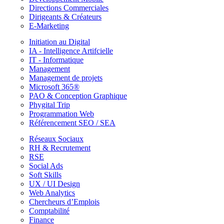
Directions Commerciales
Dirigeants & Créateurs
E-Marketing
Initiation au Digital
IA - Intelligence Artifcielle
IT - Informatique
Management
Management de projets
Microsoft 365®
PAO & Conception Graphique
Phygital Trip
Programmation Web
Référencement SEO / SEA
Réseaux Sociaux
RH & Recrutement
RSE
Social Ads
Soft Skills
UX / UI Design
Web Analytics
Chercheurs d’Emplois
Comptabilité
Finance